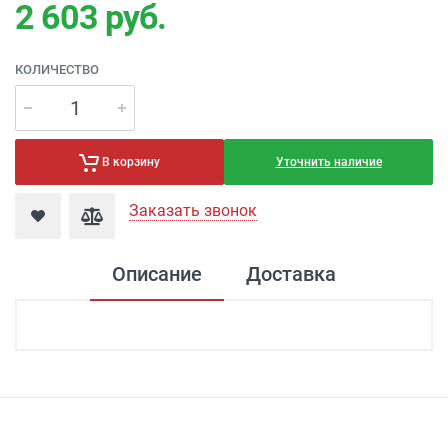
2 603
руб.
КОЛИЧЕСТВО
Уточнить наличие
В корзину
Заказать звонок
Описание
Доставка
Доставка светильников
Доставка г. Москва
- Бесплатно
( при
заказе на сумму более 7 000 рублей)
Доставка г. Москва -
300 рублей
( при
заказе на сумму от 4000 рублей до 7000