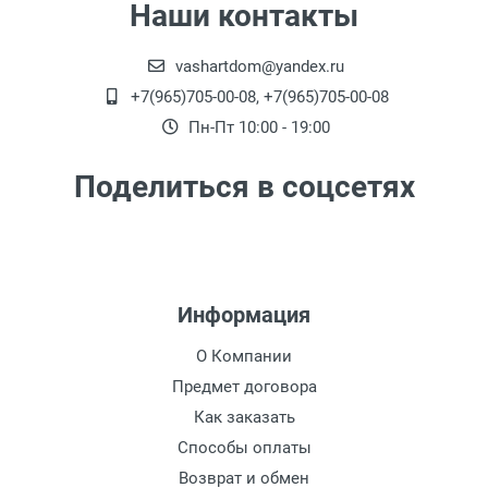
Наши контакты
рублей)
Доставка г. Москва -
450 рублей
( при
vashartdom@yandex.ru
заказе на сумму от 4000 рублей до 7000
+7(965)705-00-08, +7(965)705-00-08
рублей) внутри Садового Кольца
Пн-Пт 10:00 - 19:00
Доставка г. Москва -
650 рублей
( при
заказе на сумму от 2000 рублей до 4000
Поделиться в соцсетях
рублей)
Доставка по г. Калуге, заказ более 3000
рублей.
- Бесплатно
Доставка г. Калуга (самовывоз из офиса)
Информация
заказ менее 3000 рублей. -
100 рублей
.
О Компании
Предмет договора
Акция: Доставка до: Малоярославец,
Обнинск, Балабаново -
Как заказать
Бесплатно
(при
заказе более 3000 рублей), до подъезда;
Способы оплаты
менее 3000 рублей. -
300 рублей
Возврат и обмен