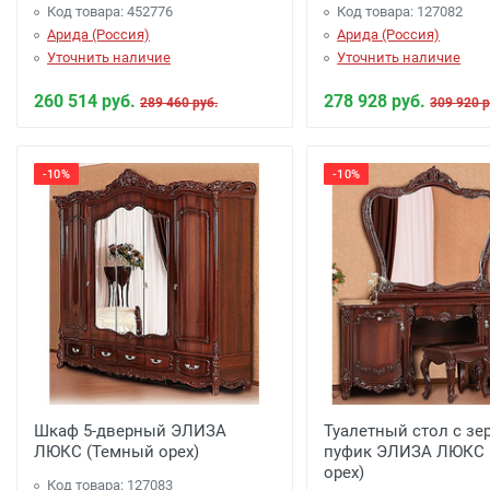
Код товара: 452776
Код товара: 127082
Арида (Россия)
Арида (Россия)
Уточнить наличие
Уточнить наличие
260 514 руб.
278 928 руб.
289 460 руб.
309 920 р
-10%
-10%
Шкаф 5-дверный ЭЛИЗА
Туалетный стол с зе
ЛЮКС (Темный орех)
пуфик ЭЛИЗА ЛЮКС 
орех)
Код товара: 127083