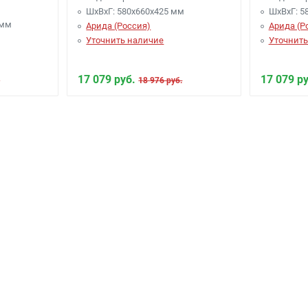
ШхВхГ: 580х660х425 мм
ШхВхГ: 5
 мм
Арида (Россия)
Арида (Р
Уточнить наличие
Уточнить
17 079 руб.
17 079 ру
.
18 976 руб.