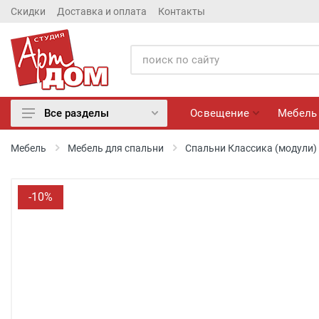
Скидки
Доставка и оплата
Контакты
Освещение
Мебель
Все разделы
Освещение
Мебель
Мебель для спальни
Спальни Классика (модули)
Мебель
Матрасы
-10%
Обои
Лепнина
Розетки и Выключатели
Камины электрические
Настенные панно, Вазы
Сантехника