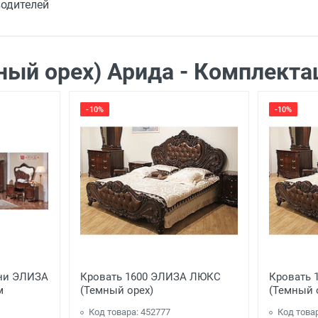
водителей
да
а
подробней
ый орех) Арида - Комплекта
Бесплатно
-10%
-10%
0 руб. -
Бесплатно
00 руб.
- 1000 руб.
ьни ЭЛИЗА
Кровать 1600 ЭЛИЗА ЛЮКС
Кровать 
м
(Темный орех)
(Темный 
Код товара: 452777
Код това