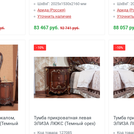
ШхВхГ: 2025х1530х2160 мм
ШхВхГ: 2
Арида (Россия)
Арида (Р
Уточнить наличие
Уточнить
83 467 руб.
88 057 ру
уб.
92 741 руб.
-10%
-10%
ркалом,
Тумба прикроватная левая
Тумба пр
(Темный
ЭЛИЗА ЛЮКС (Темный орех)
ЭЛИЗА ЛЮ
Код товара: 127085
Код това