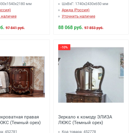
030х1540х2180 мм
ШхВхГ: 1740х2430х650 мм
оссия)
Арида (Россия)
 наличие
Уточнить наличие
б.
88 068 руб.
97 841 руб.
97 853 руб.
-10%
икроватная правая
Зеркало к комоду ЭЛИЗА
КС (Темный орех)
ЛЮКС (Темный орех)
ра: 452781
Код товара: 452778