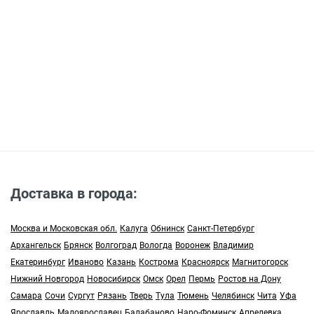
Доставка в города:
Москва и Московская обл.
Калуга
Обнинск
Санкт-Петербург
Архангельск
Брянск
Волгоград
Вологда
Воронеж
Владимир
Екатеринбург
Иваново
Казань
Кострома
Красноярск
Магнитогорск
Нижний Новгород
Новосибирск
Омск
Орел
Пермь
Ростов на Дону
Самара
Сочи
Сургут
Рязань
Тверь
Тула
Тюмень
Челябинск
Чита
Уфа
Ярославль
Малоярославец
Балабаново
Наро-Фоминск
Апрелевка