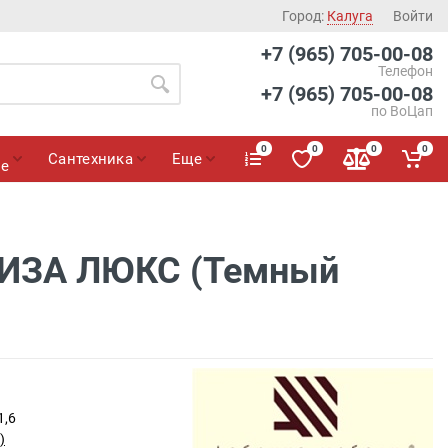
Город:
Калуга
Войти
+7 (965) 705-00-08
Телефон
+7 (965) 705-00-08
по ВоЦап
0
0
0
0
Сантехника
Еще
ие
ЛИЗА ЛЮКС (Темный
1,6
)