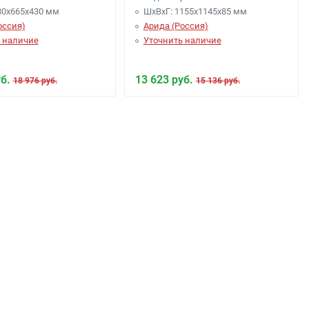
80х665х430 мм
ШхВхГ: 1155х1145х85 мм
оссия)
Арида (Россия)
 наличие
Уточнить наличие
б.
13 623 руб.
18 976 руб.
15 136 руб.