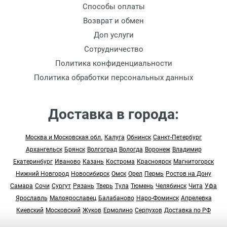
Способы оплаты
Возврат и обмен
Доп услуги
Сотрудничество
Политика конфиденциальности
Политика обработки персональных данных
Доставка в города:
Москва и Московская обл.
Калуга
Обнинск
Санкт-Петербург
Архангельск
Брянск
Волгоград
Вологда
Воронеж
Владимир
Екатеринбург
Иваново
Казань
Кострома
Красноярск
Магнитогорск
Нижний Новгород
Новосибирск
Омск
Орел
Пермь
Ростов на Дону
Самара
Сочи
Сургут
Рязань
Тверь
Тула
Тюмень
Челябинск
Чита
Уфа
Ярославль
Малоярославец
Балабаново
Наро-Фоминск
Апрелевка
Киевский
Московский
Жуков
Ермолино
Серпухов
Доставка по РФ