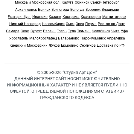
Москва и Московская обл.
Калуга
Обнинск
Санкт-Петербург
Архангельск
Брянск
Волгоград
Вологда
Воронеж
Владимир
Екатеринбург
Иваново
Казань
Кострома
Красноярск
Магнитогорск
Нижний Новгород
Новосибирск
Омск
Орел
Пермь
Ростов на Дону
Самара
Сочи
Сургут
Рязань
Тверь
Тула
Тюмень
Челябинск
Чита
Уфа
Ярославль
Малоярославец
Балабаново
Наро-Фоминск
Апрелевка
Киевский
Московский
Жуков
Ермолино
Серпухов
Доставка по РФ
© 2005-2026 “Студия Арт Дом”
ДАННЫЙ ИНТЕРНЕТ-САЙТ НОСИТ ИСКЛЮЧИТЕЛЬНО
ИНФОРМАЦИОННЫХ ХАРАКТЕР И НЕ ЯВЛЯЕТСЯ ПУБЛИЧНО
ОФЕРТОЙ, ОПРЕДЕЛЯЕМОЙ ПОЛОЖЕНИЯМИ СТАТЬИ 437
ГРАЖДАНСКОГО КОДЕКСА