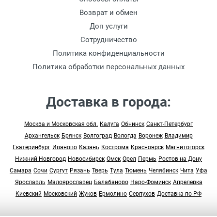
Возврат и обмен
Доп услуги
Сотрудничество
Политика конфиденциальности
Политика обработки персональных данных
Доставка в города:
Москва и Московская обл.
Калуга
Обнинск
Санкт-Петербург
Архангельск
Брянск
Волгоград
Вологда
Воронеж
Владимир
Екатеринбург
Иваново
Казань
Кострома
Красноярск
Магнитогорск
Нижний Новгород
Новосибирск
Омск
Орел
Пермь
Ростов на Дону
Самара
Сочи
Сургут
Рязань
Тверь
Тула
Тюмень
Челябинск
Чита
Уфа
Ярославль
Малоярославец
Балабаново
Наро-Фоминск
Апрелевка
Киевский
Московский
Жуков
Ермолино
Серпухов
Доставка по РФ