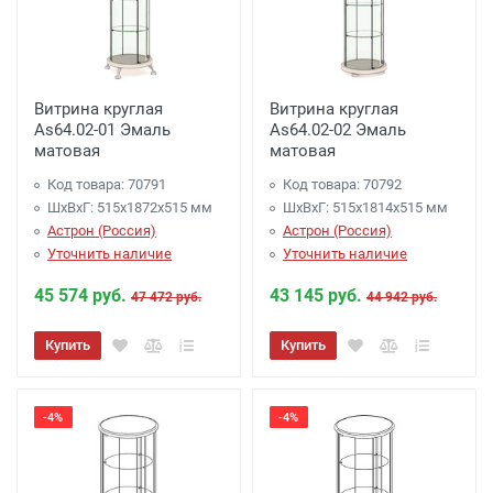
80 000 руб. -
Бесплатно
Доставка до терминала ТК
*
на сумму менее
80 000 руб.
- 1000 руб.
Витрина круглая
* -
города отправителя,
Витрина круглая
Список ТК :
As64.02-01 Эмаль
As64.02-02 Эмаль
Подъем Мебели (Крупногабаритные вещи)
матовая
матовая
Подъем от 350 рублей этаж (включая
Код товара: 70791
Код товара: 70792
первый)
ШхВхГ: 515х1872х515 мм
ШхВхГ: 515х1814х515 мм
Подъем от 700 рублей при использовании
Астрон (Россия)
Астрон (Россия)
грузового лифта
Уточнить наличие
Уточнить наличие
Сборка мебели
45 574 руб.
43 145 руб.
47 472 руб.
44 942 руб.
Сборка: 10% от стоимости (но не менее 1500
рублей)
Купить
Купить
-4%
-4%