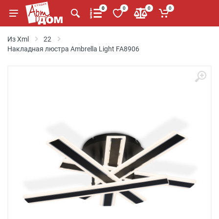
0
0
0
0
Из Xml
22
Накладная люстра Ambrella Light FA8906