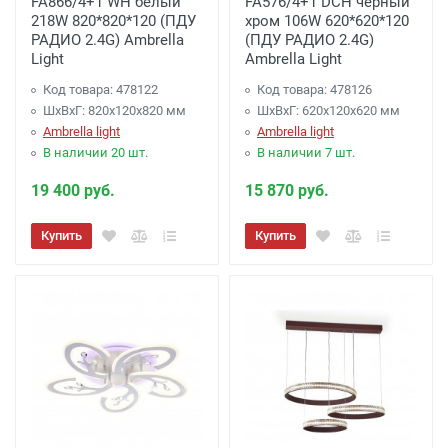
FA866/4+1 WH белый
FA576/4+1 DCH черный
218W 820*820*120 (ПДУ
хром 106W 620*620*120
РАДИО 2.4G) Ambrella
(ПДУ РАДИО 2.4G)
Light
Ambrella Light
Код товара: 478122
Код товара: 478126
ШхВхГ: 820x120x820 мм
ШхВхГ: 620x120x620 мм
Ambrella light
Ambrella light
В наличии 20 шт.
В наличии 7 шт.
19 400 руб.
15 870 руб.
Купить
Купить