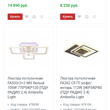
14 890 руб.
8 230 руб.
Купить
Купить
Люстра потолочная
Люстра потолочная
FA533/2+2 WH белый
FA262 CF/TI кофе/
105W 770*540*120 (ПДУ
янтарь 112W 540*540*80
РАДИО 2.4) Ambrella
(ПДУ РАДИО 2.4)
Light
Ambrella Light
Код товара: 478098
Код товара: 478106
ШхВхГ: 420x130x580 мм
ШхВхГ: 540x80x540 мм