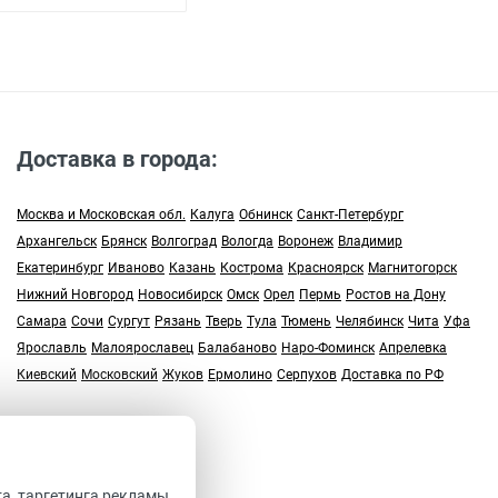
Доставка в города:
Москва и Московская обл.
Калуга
Обнинск
Санкт-Петербург
Архангельск
Брянск
Волгоград
Вологда
Воронеж
Владимир
Екатеринбург
Иваново
Казань
Кострома
Красноярск
Магнитогорск
Нижний Новгород
Новосибирск
Омск
Орел
Пермь
Ростов на Дону
Самара
Сочи
Сургут
Рязань
Тверь
Тула
Тюмень
Челябинск
Чита
Уфа
Ярославль
Малоярославец
Балабаново
Наро-Фоминск
Апрелевка
Киевский
Московский
Жуков
Ермолино
Серпухов
Доставка по РФ
та, таргетинга рекламы