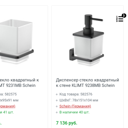
0
текло квадратный к
Диспенсер стекло квадратный
IMT 9231MB Schein
к стене KLIMT 9238MB Schein
ра: 582575
Код товара: 582576
8х95х91 мм
ШхВхГ: 78х151х104 мм
Германия)
Schein (Германия)
и 41 шт.
В наличии 40 шт.
.
7 136 руб.