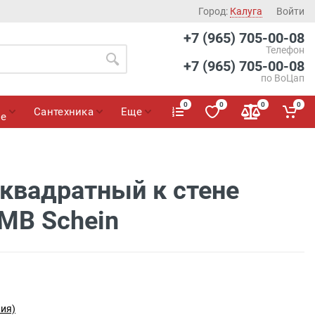
Город:
Калуга
Войти
+7 (965) 705-00-08
Телефон
+7 (965) 705-00-08
по ВоЦап
0
0
0
0
Сантехника
Еще
ие
 квадратный к стене
MB Schein
ния)