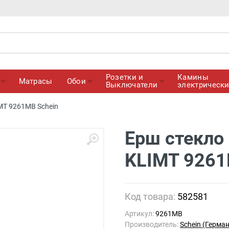
Розетки и
Камины
Матрасы
Обои
Выключатели
электрическ
MT 9261MB Schein
Ерш стекло
KLIMT 9261
Код товара:
582581
Артикул:
9261MB
Производитель:
Schein (Герма