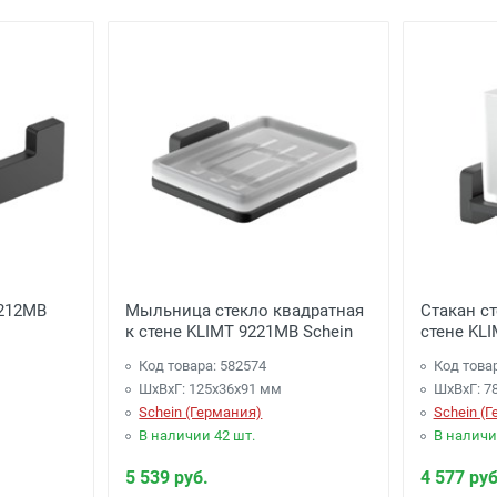
9212MB
Мыльница стекло квадратная
Стакан с
к стене KLIMT 9221MB Schein
стене KL
Код товара: 582574
Код това
ШхВхГ: 125х36х91 мм
ШхВхГ: 7
Schein (Германия)
Schein (
В наличии 42 шт.
В наличи
5 539 руб.
4 577 руб