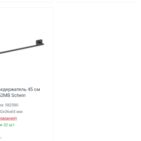
едержатель 45 см
52MB Schein
ра: 582580
02х36х65 мм
Германия)
и 32 шт.
.