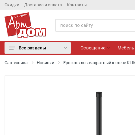
Скидки
Доставка и оплата
Контакты
Освещение
Мебель
Все разделы
Освещение
Сантехника
Новинки
Ерш стекло квадратный к стене KLI
Мебель
Матрасы
Обои
Лепнина
Розетки и Выключатели
Камины электрические
Настенные панно, Вазы
Сантехника