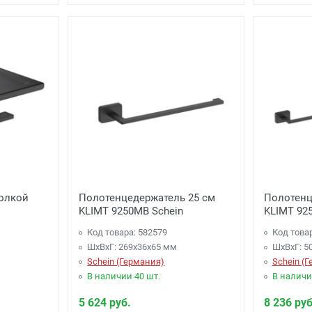
полкой
Полотенцедержатель 25 см
Полотенц
KLIMT 9250MB Schein
KLIMT 92
Код товара: 582579
Код това
ШхВхГ: 269х36х65 мм
ШхВхГ: 5
Schein (Германия)
Schein (
В наличии 40 шт.
В наличи
5 624 руб.
8 236 руб