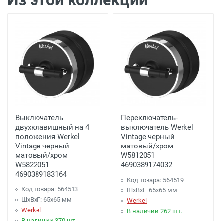
Из этой коллекции
Доставка г. Калуга 100 рублей (самовывоз
из офиса)
Минимальная партия покупки
Минимальный заказ 2500 рублей.
Выключатель
Переключатель-
двухклавишный на 4
выключатель Werkel
положения Werkel
Vintage черный
Vintage черный
матовый/хром
матовый/хром
W5812051
W5822051
4690389174032
4690389183164
Код товара: 564519
Код товара: 564513
ШхВхГ: 65x65 мм
ШхВхГ: 65x65 мм
Werkel
Werkel
В наличии 262 шт.
В наличии 370 шт.