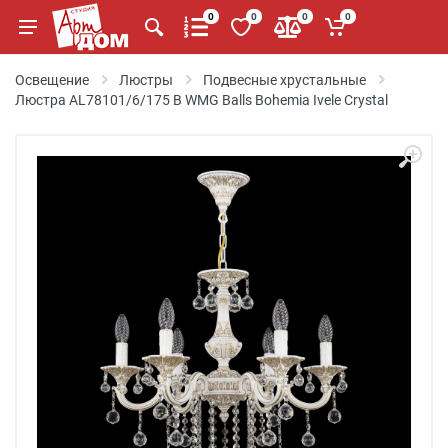
0
0
0
0
Освещение
Люстры
Подвесные хрустальные
Люстра AL78101/6/175 B WMG Balls Bohemia Ivele Crystal