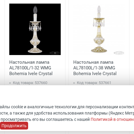
Настольная лампа
Настольная лампа
AL78100L/1-32 WMG
AL78100L/1-38 WMG
Bohemia Ivele Crystal
Bohemia Ivele Crystal
Код товара: 537660
Код товара: 537661
ШхВхГ: 150х320x150 мм
ШхВхГ: 150х380x150 мм
Bohemia Ivele
Bohemia Ivele
Уточнить наличие
Уточнить наличие
файлы cookie и аналогичные технологии для персонализации контен
9 351 руб.
12 313 руб.
сти, а также для удобства использования платформы (Яндекс Метрик
 просматривать его вы соглашаетесь с нашей
Политикой в отношен
Продолжить
Купить
Купить