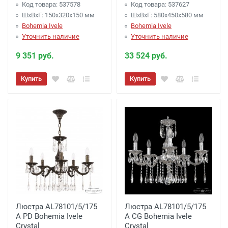
Код товара: 537578
Код товара: 537627
ШхВхГ: 150х320x150 мм
ШхВхГ: 580х450x580 мм
Bohemia Ivele
Bohemia Ivele
Уточнить наличие
Уточнить наличие
9 351 руб.
33 524 руб.
Купить
Купить
Люстра AL78101/5/175
Люстра AL78101/5/175
A PD Bohemia Ivele
A CG Bohemia Ivele
Crystal
Crystal