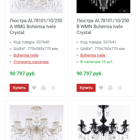
Люстра AL78101/10/250
Люстра AL78101/10/250
A WMG Bohemia Ivele
B WMN Bohemia Ivele
Crystal
Crystal
Код товара: 537640
Код товара: 537641
ШхВхГ: 770х580x770 мм
ШхВхГ: 770х760x770 мм
Bohemia Ivele
Bohemia Ivele
Уточнить наличие
В наличии 10 шт.
90 797 руб.
90 797 руб.
Купить
Купить