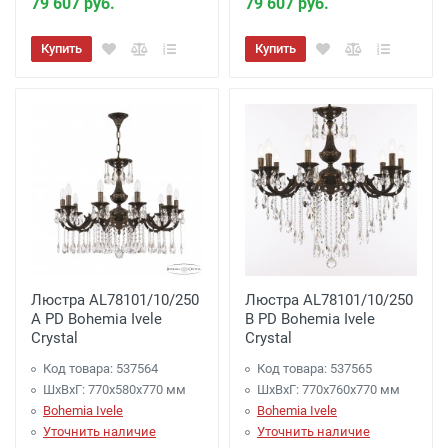
Акция: Доставка до: Малоярославец,
79 607 руб.
79 607 руб.
Обнинск, Балабаново -
Бесплатно
(при
Купить
Купить
заказе более 3000 рублей), до подъезда;
менее 3000 рублей. -
300 рублей
Акция: Доставка до: Наро-Фоминск,
Апрелевка, п.Селятино, п.Московский -
Бесплатно
(при заказе более 7000 рублей),
до подъезда;
менее 7000 рублей. -
300 рублей
Доставка до терминала Транспортной
Люстра AL78101/10/250
Люстра AL78101/10/250
Компании
-
(для Регионов)
Подробнее
A PD Bohemia Ivele
B PD Bohemia Ivele
Crystal
Crystal
Код товара: 537564
Код товара: 537565
ШхВхГ: 770х580x770 мм
ШхВхГ: 770х760x770 мм
Bohemia Ivele
Bohemia Ivele
Уточнить наличие
Уточнить наличие