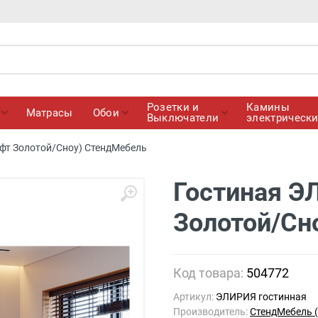
Розетки и
Камины
Матрасы
Обои
Выключатели
электрическ
фт Золотой/Сноу) СтендМебель
Гостиная Э
Золотой/Сн
Код товара:
504772
Артикул:
ЭЛИРИЯ гостинная
Производитель:
СтендМебель 