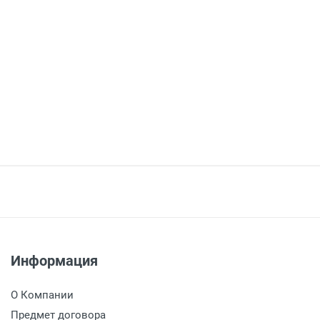
а
подробней
но, Воскресенское) - до подъезда
Бесплатно
Информация
0 руб. -
Бесплатно
О Компании
00 руб.
- 1000 руб.
Предмет договора