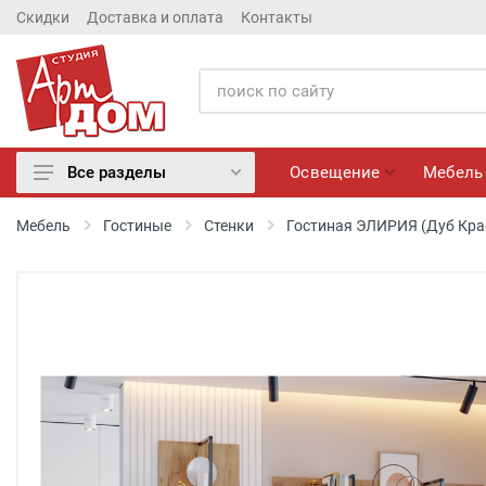
Скидки
Доставка и оплата
Контакты
Освещение
Мебель
Все разделы
Освещение
Мебель
Гостиные
Стенки
Гостиная ЭЛИРИЯ (Дуб Кра
Мебель
Матрасы
Обои
Лепнина
Розетки и Выключатели
Камины электрические
Настенные панно, Вазы
Сантехника