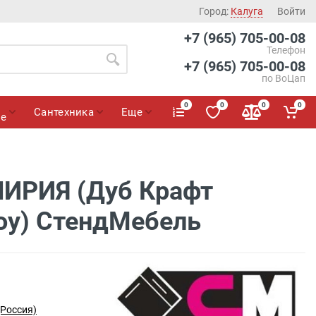
Город:
Калуга
Войти
+7 (965) 705-00-08
Телефон
+7 (965) 705-00-08
по ВоЦап
0
0
0
0
Сантехника
Еще
ие
ЛИРИЯ (Дуб Крафт
оу) СтендМебель
(Россия)