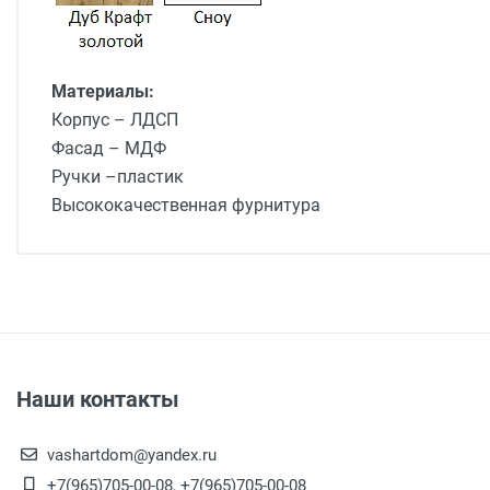
Материалы:
Корпус –
ЛДСП
Фасад –
МДФ
Ручки –
пластик
Высококачественная фурнитура
Доставка мебели
Доставка г. Москва от 1400 рублей - до подъезд
Доставка г. Калуга 800 рублей - до подъезда
Доставка г. Калуга 1000 рублей (Шопино, Мстихи
Доставка по Калуге на сумму более 60 000 руб. -
Доставка г. Обнинск 1450 рублей (до подъезда)
Наши контакты
Доставка до терминала ТК
*
на сумму более 80 00
vashartdom@yandex.ru
Доставка до терминала ТК
*
на сумму менее 80 0
+7(965)705-00-08, +7(965)705-00-08
* -
города отправителя,
Список ТК :