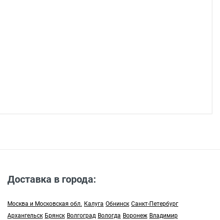
Доставка в города:
Москва и Московская обл.
Калуга
Обнинск
Санкт-Петербург
Архангельск
Брянск
Волгоград
Вологда
Воронеж
Владимир