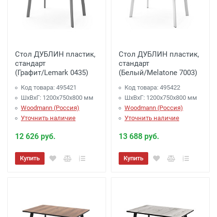
руб. -
Бесплатно
Доставка г. Обнинск 1450 рублей (до
подъезда)
Стол ДУБЛИН пластик,
Стол ДУБЛИН пластик,
Доставка до терминала ТК
*
на сумму более
стандарт
стандарт
80 000 руб. -
Бесплатно
(Графит/Lemark 0435)
(Белый/Melatone 7003)
Доставка до терминала ТК
*
на сумму менее
Код товара: 495421
Код товара: 495422
80 000 руб.
- 1000 руб.
ШхВхГ: 1200х750х800 мм
ШхВхГ: 1200х750х800 мм
Woodmann (Россия)
Woodmann (Россия)
* -
города отправителя,
Список ТК :
Уточнить наличие
Уточнить наличие
Подъем Мебели (Крупногабаритные вещи)
Подъем от 350 рублей этаж (включая
12 626 руб.
13 688 руб.
первый)
Купить
Купить
Подъем от 700 рублей при использовании
грузового лифта
Сборка мебели
Сборка: 10% от стоимости (но не менее 1500
рублей)