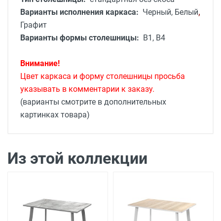
Варианты исполнения каркаса:
Черный, Белый
,
Графит
Варианты формы столешницы:
В1, В4
Внимание!
Цвет каркаса и форму столешницы просьба
указывать в комментарии к заказу.
(варианты смотрите в дополнительных
картинках товара)
Доставка мебели
Доставка г. Москва от 1400 рублей - до
подъезда
подробней
Из этой коллекции
Доставка г. Калуга 800 рублей - до
подъезда
Доставка г. Калуга 1000 рублей (Шопино,
Мстихино, Воскресенское) - до подъезда
Доставка по Калуге на сумму более 60 000