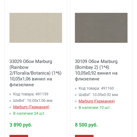
подъезда) внутри садового кольца
Доставка г. Калуга (самовывоз из офиса)
заказ более 6000 рублей -
Бесплатно
Доставка г. Калуга (самовывоз из офиса)
заказ от 4000 до 6000 рублей - 200 рублей.
Доставка г. Калуга (самовывоз из офиса)
заказ от 2000 до 4000 рублей- 350 рублей.
33029 Обои Marburg
30109 Обои Marburg
(Rainbow
(Bombay 2) (1*4)
Доставка г. Калуга (самовывоз из офиса)
2/Floralia/Botanica) (1*6)
10,05x0,92 винил на
заказ менее 2000 рублей - 450 рублей.
10,05x1,06 винил на
флизелине
флизелине
Доставка (до адреса) по г. Калуге - 250
Код товара: 491160
рублей (суммируется к стоимости доставки
Код товара: 491159
ШхВхГ: 10.05х0.92 мм
самовывоза)
ШхВхГ: 10.05х1.06 мм
Marburg (Германия)
Marburg (Германия)
В наличии 10 шт.
В наличии 24 шт.
Акция:
Доставка до: Малоярославец,
Обнинск, Балобаново, Наро-Фоминск,
3 890 руб.
8 500 руб.
Апрелевка, п.Селятино, п.Московский -