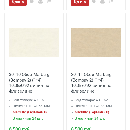
Купить
Купить
Бесплатно
(при заказе более 6000 рублей)
Акция:
Доставка до терминала
Транспортной Компании
-
Бесплатно
(для
Регионов)
Подробнее
30110 Обои Marburg
30111 Обои Marburg
(Bombay 2) (1*4)
(Bombay 2) (1*4)
10,05x0,92 винил на
10,05x0,92 винил на
флизелине
флизелине
Код товара: 491161
Код товара: 491162
ШхВхГ: 10.05х0.92 мм
ШхВхГ: 10.05х0.92 мм
Marburg (Германия)
Marburg (Германия)
В наличии 24 шт.
В наличии 24 шт.
8 500 руб.
8 500 руб.