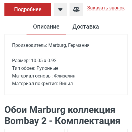
Заказать звонок
Подробнее
Описание
Доставка
Производитель: Marburg, Германия
Размер: 10.05 х 0.92
Тип обоев: Рулонные
Материал основы: Флизелин
Материал покрытия: Винил
Доставка обоев
Доставка г. Москва
- Бесплатно
( при
заказе на сумму более 7 000 рублей)
Обои Marburg коллекция
Доставка г. Москва - 350 рублей ( при
Bombay 2 - Комплектация
заказе на сумму менее 7 000 рублей)
Доставка г. Москва - 450 рублей (до