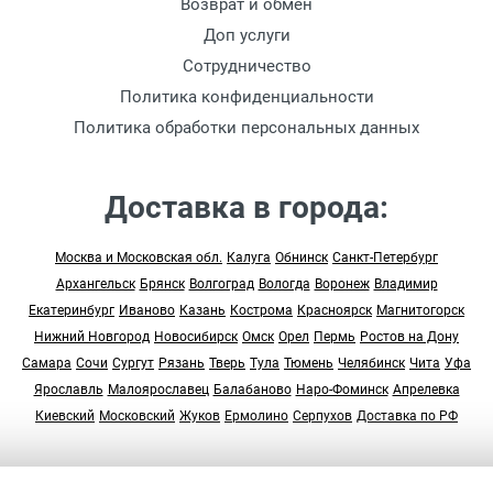
Возврат и обмен
Доп услуги
Сотрудничество
Политика конфиденциальности
Политика обработки персональных данных
Доставка в города:
Москва и Московская обл.
Калуга
Обнинск
Санкт-Петербург
Архангельск
Брянск
Волгоград
Вологда
Воронеж
Владимир
Екатеринбург
Иваново
Казань
Кострома
Красноярск
Магнитогорск
Нижний Новгород
Новосибирск
Омск
Орел
Пермь
Ростов на Дону
Самара
Сочи
Сургут
Рязань
Тверь
Тула
Тюмень
Челябинск
Чита
Уфа
Ярославль
Малоярославец
Балабаново
Наро-Фоминск
Апрелевка
Киевский
Московский
Жуков
Ермолино
Серпухов
Доставка по РФ