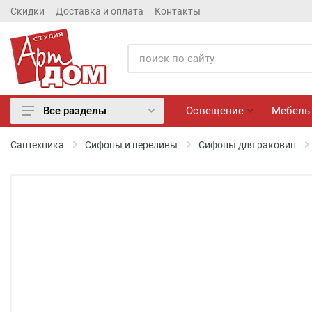
Скидки
Доставка и оплата
Контакты
Освещение
Мебель
Все разделы
Освещение
Сантехника
Сифоны и переливы
Сифоны для раковин
Мебель
Матрасы
Обои
Лепнина
Розетки и Выключатели
Камины электрические
Настенные панно, Вазы
Сантехника