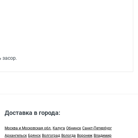
 засор.
ольца
Доставка в города:
Москва и Московская обл.
Калуга
Обнинск
Санкт-Петербург
Архангельск
Брянск
Волгоград
Вологда
Воронеж
Владимир