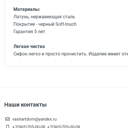
Материалы:
Латунь, нержавеющая сталь
Покрытие - черный Soft-touch
Гарантия 5 лет
Легкая чистка
Сифон легко и просто прочистить. Изделие имеет о
Доставка Сантехники Мелочевка
Доставка г. Москва
- Бесплатно
( при заказе на
Доставка г. Москва -
550 рублей
( при заказе на
Доставка г. Москва -
650 рублей
( при заказе на
Доставка г. Москва -
950 рублей
( при заказе на
Наши контакты
Доставка г. Калуга (самовывоз из офиса) заказ
Доставка г. Калуга (самовывоз из офиса) заказ 
vashartdom@yandex.ru
Доставка по Калуге 200 рублей
+7(965)705-00-08, +7(965)705-00-08