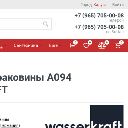
Город:
Калуга
Войти
+7 (965) 705-00-08
Телефон
+7 (965) 705-00-08
по ВоЦап
0
0
0
0
Сантехника
Еще
ие
раковины A094
FT
овины
(Германия)