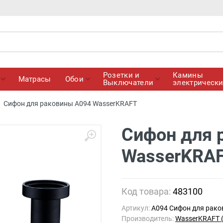
Розетки и
Камины
Матрасы
Обои
Выключатели
электрическ
Сифон для раковины A094 WasserKRAFT
Сифон для 
WasserKRA
Код товара:
483100
Артикул:
A094 Сифон для рак
Производитель:
WasserKRAFT 