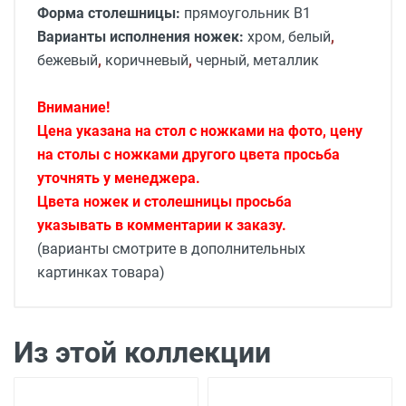
Форма столешницы:
прямоугольник В1
Варианты исполнения ножек:
хром, белый
,
бежевый
,
коричневый
,
черный, металлик
Внимание!
Цена указана на стол с ножками на фото, цену
на столы с ножками другого цвета
просьба
уточнять у менеджера.
Цвета ножек и столешницы просьба
указывать в комментарии к заказу.
(варианты смотрите в дополнительных
картинках товара)
Доставка мебели
Доставка г. Москва от 1400 рублей - до
подъезда
подробней
Из этой коллекции
Доставка г. Калуга 800 рублей - до
подъезда