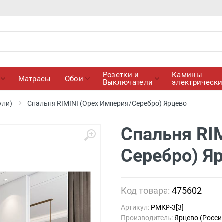
Розетки и
Камины
Матрасы
Обои
Выключатели
электрическ
ули)
Спальня RIMINI (Орех Империя/Серебро) Ярцево
Спальня RI
Серебро) Я
Код товара:
475602
Артикул:
РМКР-3[3]
Производитель:
Ярцево (Росси