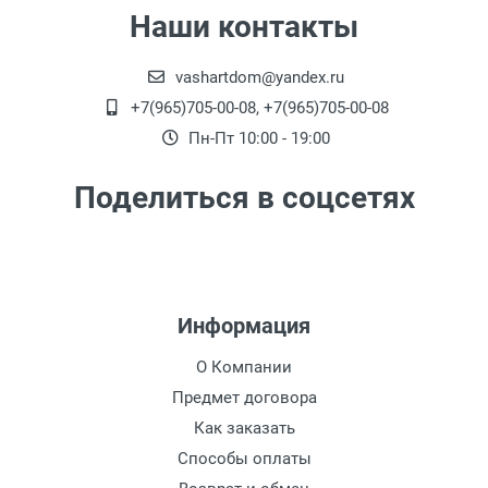
подъезда
Наши контакты
Доставка г. Калуга 1000 рублей (Шопино,
Мстихино, Воскресенское) - до подъезда
vashartdom@yandex.ru
Доставка по Калуге на сумму более 60 000
+7(965)705-00-08, +7(965)705-00-08
руб. -
Бесплатно
Пн-Пт 10:00 - 19:00
Доставка г. Обнинск 1450 рублей (до
подъезда)
Поделиться в соцсетях
Доставка до терминала ТК
*
на сумму более
80 000 руб. -
Бесплатно
Доставка до терминала ТК
*
на сумму менее
80 000 руб.
- 1000 руб.
Информация
* -
города отправителя,
Список ТК :
О Компании
Подъем Мебели (Крупногабаритные вещи)
Предмет договора
Подъем от 350 рублей этаж (включая
первый)
Как заказать
Подъем от 700 рублей при использовании
Способы оплаты
грузового лифта