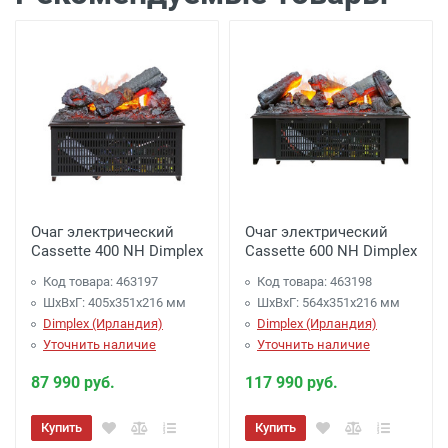
Доставка г. Калуга 800 рублей - до
подъезда
Доставка г. Калуга 1000 рублей (Шопино,
Мстихино, Воскресенское) - до подъезда
Доставка по Калуге на сумму более 60 000
руб. -
Бесплатно
Доставка г. Обнинск 1450 рублей (до
подъезда)
Очаг электрический
Очаг электрический
Доставка до терминала ТК
*
на сумму более
Cassette 400 NH Dimplex
Cassette 600 NH Dimplex
80 000 руб. -
Бесплатно
Код товара: 463197
Код товара: 463198
Доставка до терминала ТК
*
на сумму менее
ШхВхГ: 405х351х216 мм
ШхВхГ: 564х351х216 мм
80 000 руб.
- 1000 руб.
Dimplex (Ирландия)
Dimplex (Ирландия)
Уточнить наличие
* -
города отправителя,
Список ТК :
Уточнить наличие
87 990 руб.
117 990 руб.
Купить
Купить