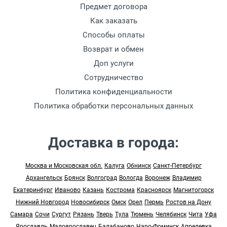
Предмет договора
Как заказать
Способы оплаты
Возврат и обмен
Доп услуги
Сотрудничество
Политика конфиденциальности
Политика обработки персональных данных
Доставка в города:
Москва и Московская обл.
Калуга
Обнинск
Санкт-Петербург
Архангельск
Брянск
Волгоград
Вологда
Воронеж
Владимир
Екатеринбург
Иваново
Казань
Кострома
Красноярск
Магнитогорск
Нижний Новгород
Новосибирск
Омск
Орел
Пермь
Ростов на Дону
Самара
Сочи
Сургут
Рязань
Тверь
Тула
Тюмень
Челябинск
Чита
Уфа
Ярославль
Малоярославец
Балабаново
Наро-Фоминск
Апрелевка