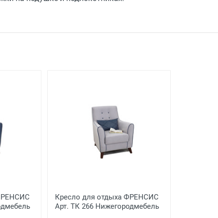
а
подробней
но, Воскресенское) - до подъезда
Бесплатно
0 руб. -
Бесплатно
00 руб.
- 1000 руб.
вого лифта
 ФРЕНСИС
Кресло для отдыха ФРЕНСИС
лей)
одмебель
Арт. ТК 266 Нижегородмебель