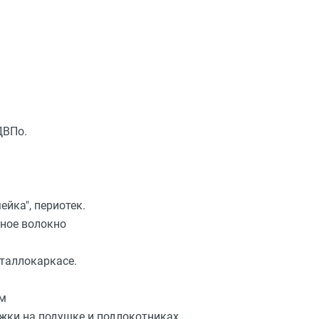
ДВПо.
йка", периотек.
ное волокно
таллокаркасе.
мм
яжки на подушке и подлокотниках.