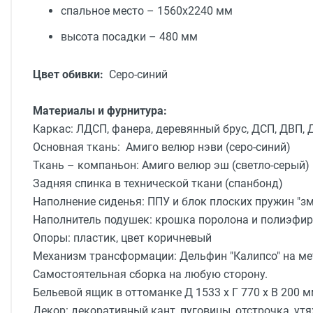
спальное место – 1560х2240 мм
высота посадки – 480 мм
Цвет обивки:
Серо-синий
Материалы и фурнитура:
Каркас: ЛДСП, фанера, деревянный брус, ДСП, ДВП, 
Основная ткань:
Амиго велюр нэви (серо-синий)
Ткань – компаньон:
Амиго велюр эш (светло-серый)
Задняя спинка в технической ткани (спанбонд)
Наполнение сиденья: ППУ и блок плоских пружин "зме
Наполнитель подушек: крошка поролона и полиэфир
Опоры: пластик, цвет коричневый
Механизм трансформации: Дельфин "Калипсо" на ме
Самостоятельная сборка на любую сторону.
Бельевой ящик в оттоманке Д 1533 х Г 770 х В 200 
Декор: декоративный кант, пуговицы, отстрочка, ут