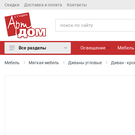
Скидки
Доставка и оплата
Контакты
Освещение
Мебель
Все разделы
Освещение
Мебель
Мягкая мебель
Диваны угловые
Диван - кр
Мебель
Матрасы
Обои
Лепнина
Розетки и Выключатели
Камины электрические
Настенные панно, Вазы
Сантехника