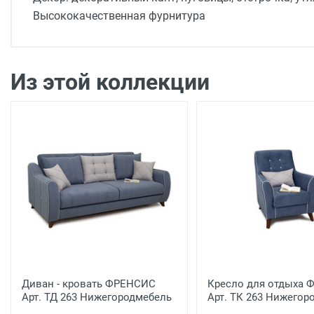
Высококачественная фурнитура
Доставка мебели
Доставка г. Москва от 1400 рублей - до подъезд
Доставка г. Калуга 800 рублей - до подъезда
Из этой коллекции
Доставка г. Калуга 1000 рублей (Шопино, Мстихи
Доставка по Калуге на сумму более 60 000 руб. -
Доставка г. Обнинск 1450 рублей (до подъезда)
Доставка до терминала ТК
*
на сумму более 80 00
Доставка до терминала ТК
*
на сумму менее 80 0
* -
города отправителя,
Список ТК :
Подъем Мебели (Крупногабаритные вещи)
Подъем от 350 рублей этаж (включая первый)
Подъем от 700 рублей при использовании грузо
Сборка мебели
Диван - кровать ФРЕНСИС
Кресло для отдыха
Сборка: 10% от стоимости (но не менее 1500 руб
Арт. ТД 263 Нижегородмебель
Арт. ТК 263 Нижегор