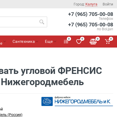
Город:
Калуга
Войти
+7 (965) 705-00-08
Телефон
+7 (965) 705-00-08
по ВоЦап
0
0
0
0
Сантехника
Еще
ие
овать угловой ФРЕНСИС
3 Нижегородмебель
ой
ель (Россия)