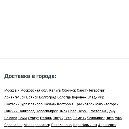
Доставка в города:
Москва и Московская обл.
Калуга
Обнинск
Санкт-Петербург
Архангельск
Брянск
Волгоград
Вологда
Воронеж
Владимир
Екатеринбург
Иваново
Казань
Кострома
Красноярск
Магнитогорск
Нижний Новгород
Новосибирск
Омск
Орел
Пермь
Ростов на Дону
Самара
Сочи
Сургут
Рязань
Тверь
Тула
Тюмень
Челябинск
Чита
Уфа
Ярославль
Малоярославец
Балабаново
Наро-Фоминск
Апрелевка