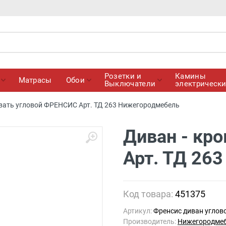
Розетки и
Камины
Матрасы
Обои
Выключатели
электрическ
овать угловой ФРЕНСИС Арт. ТД 263 Нижегородмебель
Диван - кр
Арт. ТД 26
Код товара:
451375
Артикул:
Френсис диван углов
Производитель:
Нижегородмеб