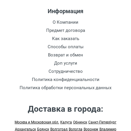
рублей.
- Бесплатно
Доставка г. Калуга (самовывоз из офиса)
Информация
заказ менее 3000 рублей. -
100 рублей
.
О Компании
Предмет договора
Акция: Доставка до: Малоярославец,
Обнинск, Балабаново -
Как заказать
Бесплатно
(при
заказе более 3000 рублей), до подъезда;
Способы оплаты
менее 3000 рублей. -
300 рублей
Возврат и обмен
Доп услуги
Акция: Доставка до: Наро-Фоминск,
Сотрудничество
Апрелевка, п.Селятино, п.Московский -
Политика конфиденциальности
Бесплатно
(при заказе более 7000 рублей),
Политика обработки персональных данных
до подъезда;
менее 7000 рублей. -
300 рублей
Доставка в города:
Доставка до терминала Транспортной
Компании
-
(для Регионов)
Подробнее
Москва и Московская обл.
Калуга
Обнинск
Санкт-Петербург
Архангельск
Подъем светильников
Брянск
Волгоград
Вологда
Воронеж
Владимир