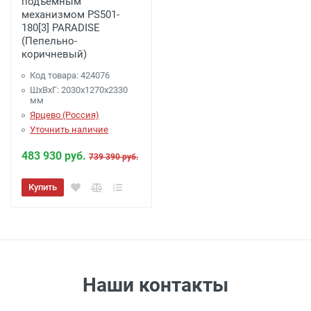
подъемным
Подъем Мебели (Крупногабаритные вещи)
механизмом PS501-
Подъем от 350 рублей этаж (включая
180[3] PARADISE
(Пепельно-
первый)
коричневый)
Подъем от 700 рублей при использовании
Код товара: 424076
грузового лифта
ШхВхГ: 2030х1270х2330
Сборка мебели
мм
Сборка: 10% от стоимости (но не менее 1500
Ярцево (Россия)
Уточнить наличие
рублей)
483 930 руб.
739 390 руб.
Купить
Наши контакты