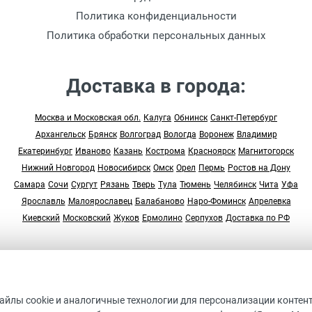
Политика конфиденциальности
Политика обработки персональных данных
Доставка в города:
Москва и Московская обл.
Калуга
Обнинск
Санкт-Петербург
Архангельск
Брянск
Волгоград
Вологда
Воронеж
Владимир
Екатеринбург
Иваново
Казань
Кострома
Красноярск
Магнитогорск
Нижний Новгород
Новосибирск
Омск
Орел
Пермь
Ростов на Дону
Самара
Сочи
Сургут
Рязань
Тверь
Тула
Тюмень
Челябинск
Чита
Уфа
Ярославль
Малоярославец
Балабаново
Наро-Фоминск
Апрелевка
Киевский
Московский
Жуков
Ермолино
Серпухов
Доставка по РФ
© 2005-2026 “Студия Арт Дом”
ДАННЫЙ ИНТЕРНЕТ-САЙТ НОСИТ ИСКЛЮЧИТЕЛЬНО
файлы cookie и аналогичные технологии для персонализации контен
ИНФОРМАЦИОННЫХ ХАРАКТЕР И НЕ ЯВЛЯЕТСЯ ПУБЛИЧНО