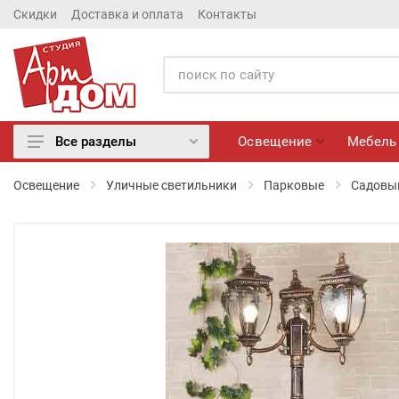
Скидки
Доставка и оплата
Контакты
Освещение
Мебель
Все разделы
Освещение
Освещение
Уличные светильники
Парковые
Садовый
Мебель
Матрасы
Обои
Лепнина
Розетки и Выключатели
Камины электрические
Настенные панно, Вазы
Сантехника