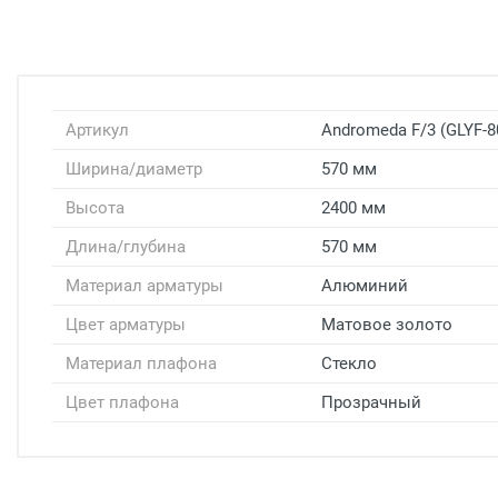
Артикул
Andromeda F/3 (GLYF-8
Ширина/диаметр
570 мм
Высота
2400 мм
Длина/глубина
570 мм
Материал арматуры
Алюминий
Цвет арматуры
Матовое золото
Материал плафона
Стекло
Цвет плафона
Прозрачный
Доставка светильников
Доставка г. Москва
- Бесплатно
( при заказе на
Доставка г. Москва -
300 рублей
( при заказе на