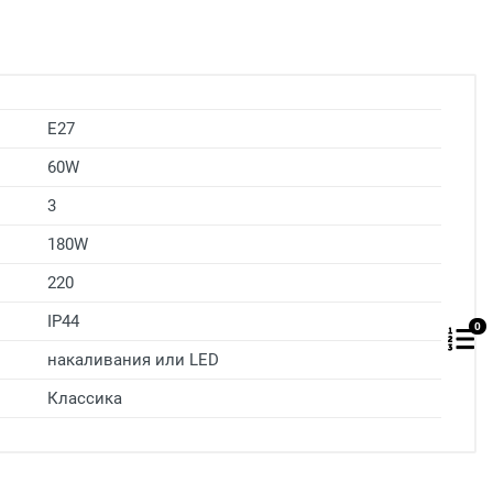
E27
60W
3
180W
220
IP44
0
накаливания или LED
Классика