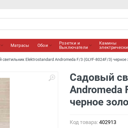
Розетки и
Камины
Матрасы
Обои
Выключатели
электрическ
 светильник Elektrostandard Andromeda F/3 (GLYF-8024F/3) черное
Садовый све
Andromeda F
черное зол
Код товара:
402913