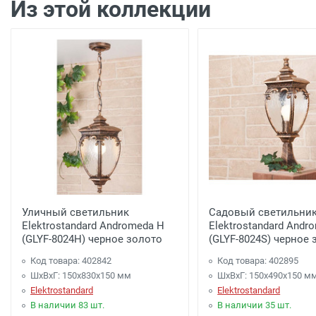
Из этой коллекции
Доставка г. Москва -
450 рублей
( при заказе на
Доставка г. Москва -
650 рублей
( при заказе на
Доставка по г. Калуге, заказ более 3000 рублей.
Доставка г. Калуга (самовывоз из офиса) заказ 
Акция: Доставка до: Малоярославец, Обнинск, Б
менее 3000 рублей. -
300 рублей
Акция: Доставка до: Наро-Фоминск, Апрелевка, п
менее 7000 рублей. -
300 рублей
Уличный светильник
Садовый светильни
Elektrostandard Andromeda H
Elektrostandard Andr
Доставка до терминала Транспортной Компани
(GLYF-8024H) черное золото
(GLYF-8024S) черное 
Код товара: 402842
Код товара: 402895
ШхВхГ: 150x830x150 мм
ШхВхГ: 150x490x150 м
Elektrostandard
Elektrostandard
В наличии 83 шт.
В наличии 35 шт.