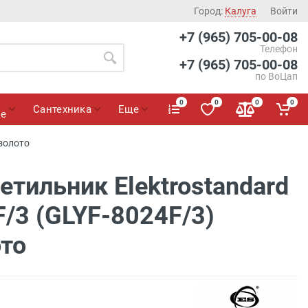
Город:
Калуга
Войти
+7 (965) 705-00-08
Телефон
+7 (965) 705-00-08
по ВоЦап
0
0
0
0
Сантехника
Еще
ие
 золото
тильник Elektrostandard
/3 (GLYF-8024F/3)
ото