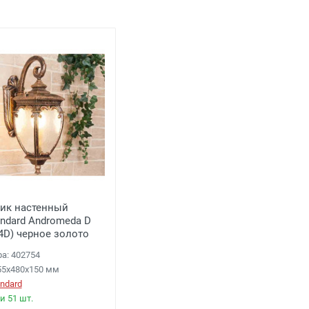
льца
подъезда;
0 рублей), до подъезда;
ик настенный
andard Andromeda D
4D) черное золото
ра: 402754
55x480x150 мм
andard
и 51 шт.