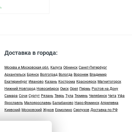
.
Доставка в города:
Москва и Московская обл.
Калуга
Обнинск
Санкт-Петербург
Архангельск
Брянск
Волгоград
Вологда
Воронеж
Владимир
Екатеринбург
Иваново
Казань
Кострома
Красноярск
Магнитогорск
Нижний Новгород
Новосибирск
Омск
Орел
Пермь
Ростов на Дону
Самара
Сочи
Сургут
Рязань
Тверь
Тула
Тюмень
Челябинск
Чита
Уфа
Ярославль
Малоярославец
Балабаново
Наро-Фоминск
Апрелевка
Киевский
Московский
Жуков
Ермолино
Серпухов
Доставка по РФ