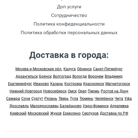
Доп услуги
Сотрудничество
Политика конфиденциальности
Политика обработки персональных данных
Доставка в города:
Москва и Московская обл.
Калуга
Обнинск
Санкт-Петербург
Архангельск
Брянск
Волгоград
Вологда
Воронеж
Владимир
Екатеринбург
Иваново
Казань
Кострома
Красноярск
Магнитогорск
Нижний Новгород
Новосибирск
Омск
Орел
Пермь
Ростов на Дону
Самара
Сочи
Сургут
Рязань
Тверь
Тула
Тюмень
Челябинск
Чита
Уфа
Ярославль
Малоярославец
Балабаново
Наро-Фоминск
Апрелевка
Киевский
Московский
Жуков
Ермолино
Серпухов
Доставка по РФ