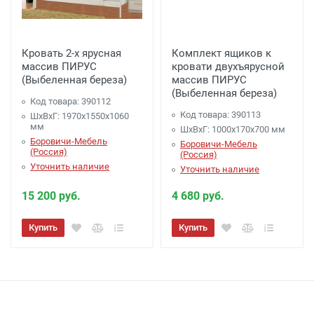
80 000 руб.
- 1000 руб.
* -
города отправителя,
Список ТК :
Подъем Мебели (Крупногабаритные вещи)
Кровать 2-х ярусная
Комплект ящиков к
Подъем от 350 рублей этаж (включая
массив ПИРУС
кровати двухъярусной
(Выбеленная береза)
массив ПИРУС
первый)
(Выбеленная береза)
Подъем от 700 рублей при использовании
Код товара: 390112
Код товара: 390113
ШхВхГ: 1970х1550х1060
грузового лифта
мм
ШхВхГ: 1000х170х700 мм
Сборка мебели
Боровичи-Мебель
Боровичи-Мебель
(Россия)
Сборка: 10% от стоимости (но не менее 1500
(Россия)
Уточнить наличие
Уточнить наличие
рублей)
15 200 руб.
4 680 руб.
Купить
Купить