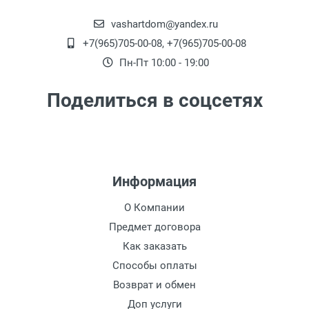
до подъезда;
менее 7000 рублей. -
300 рублей
vashartdom@yandex.ru
+7(965)705-00-08, +7(965)705-00-08
Доставка до терминала Транспортной
Пн-Пт 10:00 - 19:00
Компании
-
(для Регионов)
Подробнее
Подъем светильников
Поделиться в соцсетях
Подъем 100 рублей этаж (включая первый).
Подъем с использованием лифта :
Бесплатно.
Информация
О Компании
Предмет договора
Как заказать
Способы оплаты
Возврат и обмен
Доп услуги