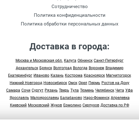
Сотрудничество
Политика конфиденциальности
Политика обработки персональных данных
Доставка в города:
Москва и Московская обл.
Калуга
Обнинск
Санкт-Петербург
Архангельск
Брянск
Волгоград
Вологда
Воронеж
Владимир
Екатеринбург
Иваново
Казань
Кострома
Красноярск
Магнитогорск
Нижний Новгород
Новосибирск
Омск
Орел
Пермь
Ростов на Дону
Самара
Сочи
Сургут
Рязань
Тверь
Тула
Тюмень
Челябинск
Чита
Уфа
Ярославль
Малоярославец
Балабаново
Наро-Фоминск
Апрелевка
Киевский
Московский
Жуков
Ермолино
Серпухов
Доставка по РФ
© 2005-2026 “Студия Арт Дом”