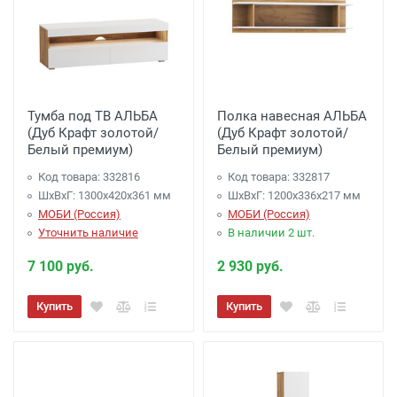
Доставка до терминала ТК
*
на сумму более
80 000 руб. -
Бесплатно
Доставка до терминала ТК
*
на сумму менее
80 000 руб.
- 1000 руб.
Тумба под ТВ АЛЬБА
* -
города отправителя,
Полка навесная АЛЬБА
Список ТК :
(Дуб Крафт золотой/
(Дуб Крафт золотой/
Подъем Мебели (Крупногабаритные вещи)
Белый премиум)
Белый премиум)
Подъем от 350 рублей этаж (включая
Код товара: 332816
Код товара: 332817
первый)
ШхВхГ: 1300х420х361 мм
ШхВхГ: 1200х336х217 мм
Подъем от 700 рублей при использовании
МОБИ (Россия)
МОБИ (Россия)
грузового лифта
Уточнить наличие
В наличии 2 шт.
Сборка мебели
7 100 руб.
2 930 руб.
Сборка: 10% от стоимости (но не менее 1500
рублей)
Купить
Купить