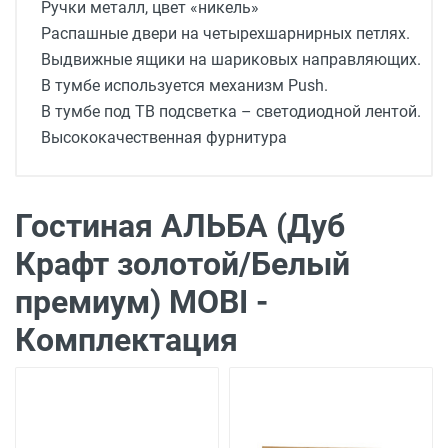
Ручки металл, цвет «никель»
Распашные двери на четырехшарнирных петлях.
Выдвижные ящики на шариковых направляющих.
В тумбе используется механизм Push.
В тумбе под ТВ подсветка – светодиодной лентой.
Высококачественная фурнитура
Доставка мебели
Доставка г. Москва от 1400 рублей - до
подъезда
подробней
Гостиная АЛЬБА (Дуб
Доставка г. Калуга 800 рублей - до
Крафт золотой/Белый
подъезда
премиум) MOBI -
Доставка г. Калуга 1000 рублей (Шопино,
Мстихино, Воскресенское) - до подъезда
Комплектация
Доставка по Калуге на сумму более 60 000
руб. -
Бесплатно
Доставка г. Обнинск 1450 рублей (до
подъезда)