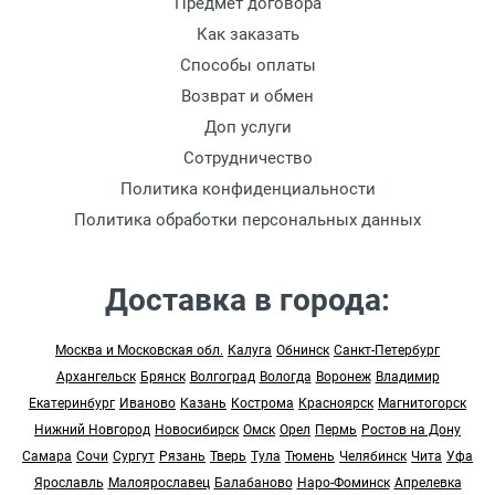
Предмет договора
Как заказать
Способы оплаты
Возврат и обмен
Доп услуги
Сотрудничество
Политика конфиденциальности
Политика обработки персональных данных
Доставка в города:
Москва и Московская обл.
Калуга
Обнинск
Санкт-Петербург
Архангельск
Брянск
Волгоград
Вологда
Воронеж
Владимир
Екатеринбург
Иваново
Казань
Кострома
Красноярск
Магнитогорск
Нижний Новгород
Новосибирск
Омск
Орел
Пермь
Ростов на Дону
Самара
Сочи
Сургут
Рязань
Тверь
Тула
Тюмень
Челябинск
Чита
Уфа
Ярославль
Малоярославец
Балабаново
Наро-Фоминск
Апрелевка