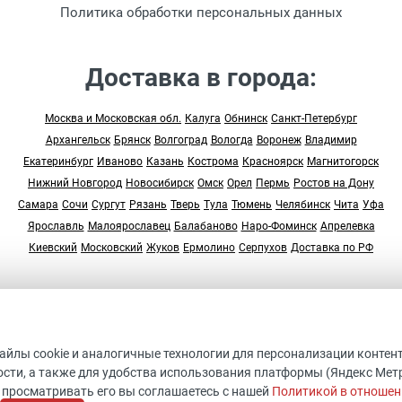
Политика обработки персональных данных
Доставка в города:
Москва и Московская обл.
Калуга
Обнинск
Санкт-Петербург
Архангельск
Брянск
Волгоград
Вологда
Воронеж
Владимир
Екатеринбург
Иваново
Казань
Кострома
Красноярск
Магнитогорск
Нижний Новгород
Новосибирск
Омск
Орел
Пермь
Ростов на Дону
Самара
Сочи
Сургут
Рязань
Тверь
Тула
Тюмень
Челябинск
Чита
Уфа
Ярославль
Малоярославец
Балабаново
Наро-Фоминск
Апрелевка
Киевский
Московский
Жуков
Ермолино
Серпухов
Доставка по РФ
© 2005-2026 “Студия Арт Дом”
ДАННЫЙ ИНТЕРНЕТ-САЙТ НОСИТ ИСКЛЮЧИТЕЛЬНО
файлы cookie и аналогичные технологии для персонализации контен
ИНФОРМАЦИОННЫХ ХАРАКТЕР И НЕ ЯВЛЯЕТСЯ ПУБЛИЧНО
сти, а также для удобства использования платформы (Яндекс Метрик
ОФЕРТОЙ, ОПРЕДЕЛЯЕМОЙ ПОЛОЖЕНИЯМИ СТАТЬИ 437
 просматривать его вы соглашаетесь с нашей
Политикой в отношен