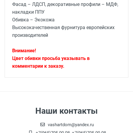
Фасад – ЛДСП, декоративные профили – МДФ,
накладки ППУ
Обивка – Экокожа
Высококачественная фурнитура европейских
производителей
Внимание!
Цвет обивки просьба указывать в
комментарии к заказу.
Доставка мебели
Доставка г. Москва от 1400 рублей - до
подъезда
подробней
Доставка г. Калуга 800 рублей - до
подъезда
Наши контакты
Доставка г. Калуга 1000 рублей (Шопино,
Мстихино, Воскресенское) - до подъезда
vashartdom@yandex.ru
Доставка по Калуге на сумму более 60 000