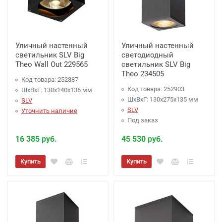
менее 7000 рублей. -
300 рублей
Доставка до терминала Транспортной
Компании
-
(для Регионов)
Подробнее
Уличный настенный
Уличный настенный
светильник SLV Big
светодиодный
Theo Wall Out 229565
светильник SLV Big
Theo 234505
Код товара: 252887
Код товара: 252903
ШхВхГ: 130x140x136 мм
ШхВхГ: 130x275x135 мм
SLV
SLV
Уточнить наличие
Под заказ
16 385 руб.
45 530 руб.
Купить
Купить