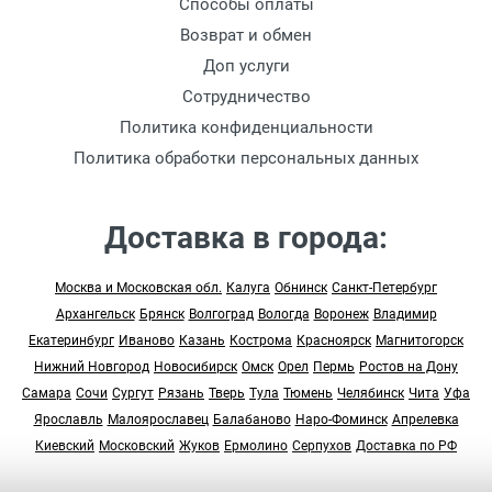
Способы оплаты
Возврат и обмен
Доп услуги
Сотрудничество
Политика конфиденциальности
Политика обработки персональных данных
Доставка в города:
Москва и Московская обл.
Калуга
Обнинск
Санкт-Петербург
Архангельск
Брянск
Волгоград
Вологда
Воронеж
Владимир
Екатеринбург
Иваново
Казань
Кострома
Красноярск
Магнитогорск
Нижний Новгород
Новосибирск
Омск
Орел
Пермь
Ростов на Дону
Самара
Сочи
Сургут
Рязань
Тверь
Тула
Тюмень
Челябинск
Чита
Уфа
Ярославль
Малоярославец
Балабаново
Наро-Фоминск
Апрелевка
Киевский
Московский
Жуков
Ермолино
Серпухов
Доставка по РФ