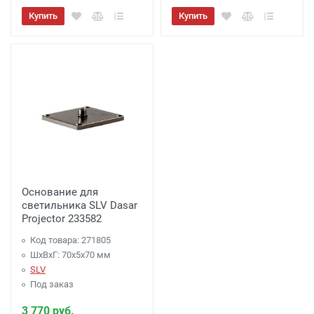
заказе более 3000 рублей), до подъезда;
Купить
Купить
менее 3000 рублей. -
300 рублей
Акция: Доставка до: Наро-Фоминск,
Апрелевка, п.Селятино, п.Московский -
Бесплатно
(при заказе более 7000 рублей),
до подъезда;
менее 7000 рублей. -
300 рублей
Доставка до терминала Транспортной
Компании
-
(для Регионов)
Подробнее
Основание для
светильника SLV Dasar
Projector 233582
Код товара: 271805
ШхВхГ: 70x5x70 мм
SLV
Под заказ
3 770 руб.