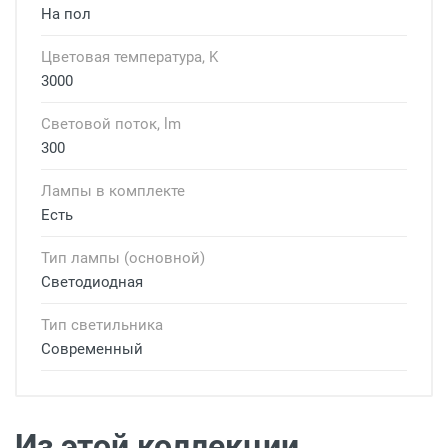
На пол
Цветовая температура, K
3000
Световой поток, lm
300
Лампы в комплекте
Есть
Тип лампы (основной)
Светодиодная
Тип светильника
Современный
Доставка светильников
Доставка г. Москва
- Бесплатно
( при
заказе на сумму более 7 000 рублей)
Из этой коллекции