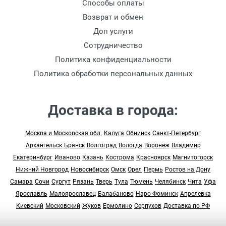
Способы оплаты
Возврат и обмен
Доп услуги
Сотрудничество
Политика конфиденциальности
Политика обработки персональных данных
Доставка в города:
Москва и Московская обл.
Калуга
Обнинск
Санкт-Петербург
Архангельск
Брянск
Волгоград
Вологда
Воронеж
Владимир
Екатеринбург
Иваново
Казань
Кострома
Красноярск
Магнитогорск
Нижний Новгород
Новосибирск
Омск
Орел
Пермь
Ростов на Дону
Самара
Сочи
Сургут
Рязань
Тверь
Тула
Тюмень
Челябинск
Чита
Уфа
Ярославль
Малоярославец
Балабаново
Наро-Фоминск
Апрелевка
Киевский
Московский
Жуков
Ермолино
Серпухов
Доставка по РФ