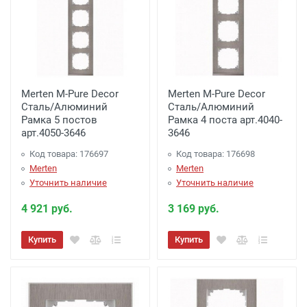
заказе на сумму от 2000 рублей до 4000
рублей)
Доставка по г. Калуге, заказ более 3000
рублей.
- Бесплатно
Merten M-Pure Decor
Merten M-Pure Decor
Доставка г. Калуга (самовывоз из офиса)
Сталь/Алюминий
Сталь/Алюминий
Рамка 5 постов
заказ менее 3000 рублей. -
Рамка 4 поста арт.4040-
100 рублей
.
арт.4050-3646
3646
Код товара: 176697
Код товара: 176698
Акция: Доставка до: Малоярославец,
Merten
Merten
Обнинск, Балабаново -
Бесплатно
(при
Уточнить наличие
Уточнить наличие
заказе более 3000 рублей), до подъезда;
4 921 руб.
3 169 руб.
менее 3000 рублей. -
300 рублей
Купить
Купить
Акция: Доставка до: Наро-Фоминск,
Апрелевка, п.Селятино, п.Московский -
Бесплатно
(при заказе более 7000 рублей),
до подъезда;