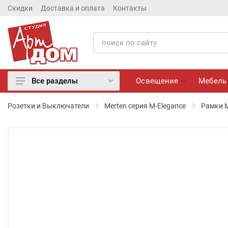
Скидки
Доставка и оплата
Контакты
Освещение
Мебель
Все разделы
Освещение
Розетки и Выключатели
Merten серия M-Elegance
Рамки M
Мебель
Матрасы
Обои
Лепнина
Розетки и Выключатели
Камины электрические
Настенные панно, Вазы
Сантехника