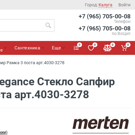
Город:
Калуга
Войти
+7 (965) 705-00-08
Телефон
+7 (965) 705-00-08
по ВоЦап
0
0
0
0
Сантехника
Еще
ие
фир Рамка 3 поста арт.4030-3278
legance Стекло Сапфир
та арт.4030-3278
нии)