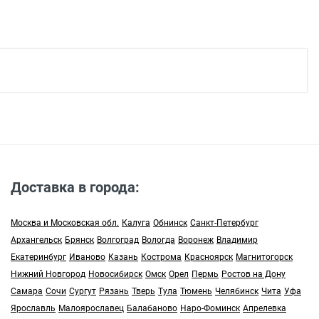
льца
Доставка в города:
Москва и Московская обл.
Калуга
Обнинск
Санкт-Петербург
Архангельск
Брянск
Волгоград
Вологда
Воронеж
Владимир
подъезда;
Екатеринбург
Иваново
Казань
Кострома
Красноярск
Магнитогорск
Нижний Новгород
Новосибирск
Омск
Орел
Пермь
Ростов на Дону
Самара
Сочи
Сургут
Рязань
Тверь
Тула
Тюмень
Челябинск
Чита
Уфа
0 рублей), до подъезда;
Ярославль
Малоярославец
Балабаново
Наро-Фоминск
Апрелевка