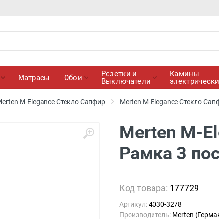
Розетки и
Камины
Матрасы
Обои
Выключатели
электрическ
erten M-Elegance Стекло Сапфир
Merten M-Elegance Стекло Сап
Merten M-E
Рамка 3 пос
Код товара:
177729
Артикул:
4030-3278
Производитель:
Merten (Герма