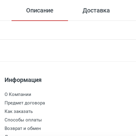
Описание
Доставка
 сумму более 7 000 рублей)
 сумму от 4000 рублей до 7000 рублей)
 сумму от 4000 рублей до 7000 рублей) внутри Садового Ко
 сумму от 2000 рублей до 4000 рублей)
Информация
- Бесплатно
менее 3000 рублей. -
100 рублей
.
О Компании
Предмет договора
алабаново -
Бесплатно
(при заказе более 3000 рублей), до 
Как заказать
Способы оплаты
.Селятино, п.Московский -
Возврат и обмен
Бесплатно
(при заказе более 700