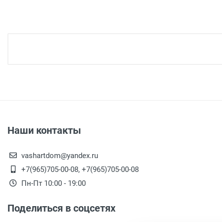
Доставка светильников
Доставка г. Москва
- Бесплатно
( при заказе на
Доставка г. Москва -
300 рублей
( при заказе на
Доставка г. Москва -
450 рублей
( при заказе на
Доставка г. Москва -
650 рублей
( при заказе на
Наши контакты
Доставка по г. Калуге, заказ более 3000 рублей.
Доставка г. Калуга (самовывоз из офиса) заказ 
vashartdom@yandex.ru
+7(965)705-00-08, +7(965)705-00-08
Акция: Доставка до: Малоярославец, Обнинск, Б
Пн-Пт 10:00 - 19:00
менее 3000 рублей. -
300 рублей
Поделиться в соцсетях
Акция: Доставка до: Наро-Фоминск, Апрелевка, п