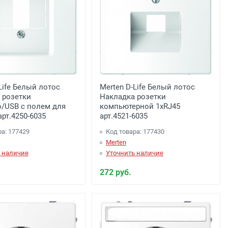
Life Белый лотос
Merten D-Life Белый лотос
 розетки
Накладка розетки
o/USB c полем для
компьютерной 1хRJ45
рт.4250-6035
арт.4521-6035
ра: 177429
Код товара: 177430
Merten
 наличие
Уточнить наличие
272 руб.