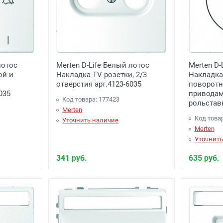
лотос
Merten D-Life Белый лотос
Merten D-
ой и
Накладка TV розетки, 2/3
Накладка
отверстия арт.4123-6035
поворотн
035
приводам
Код товара: 177423
рольставн
Merten
Код това
Уточнить наличие
Merten
Уточнить
341 руб.
635 руб.