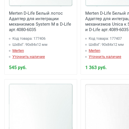
Акция: Доставка до: Наро-Фоминск, Апрелевка, п
менее 7000 рублей. -
300 рублей
Merten D-Life Белый лотос
Merten D-Life Белый 
Адаптер для интеграции
Адаптер для интегра
Доставка до терминала Транспортной Компани
механизмов System M в D-Life
механизмов Unica к 
арт.4080-6035
и D-Life арт.4089-6035
Минимальная партия покупки
Минимальный заказ 2500 рублей.
Код товара: 177406
Код товара: 177407
ШхВхГ: 90x84x12 мм
ШхВхГ: 90x84x12 мм
Merten
Merten
Уточнить наличие
Уточнить наличие
545 руб.
1 363 руб.