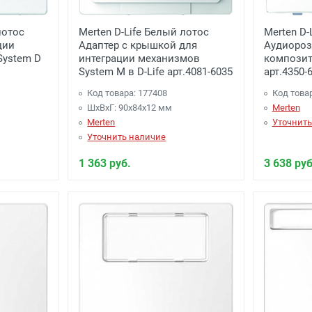
.Селятино, п.Московский -
Бесплатно
(при заказе более 700
лотос
Merten D-Life Белый лотос
Merten D-
ции
Адаптер с крышкой для
Аудиороз
и
-
(для Регионов)
Подробнее
System D
интеграции механизмов
композит
System M в D-Life арт.4081-6035
арт.4350-
Код товара: 177408
Код това
ШхВхГ: 90x84x12 мм
Merten
Merten
Уточнить
Уточнить наличие
1 363 руб.
3 638 руб