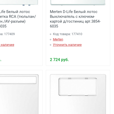
0 рублей), до подъезда;
Life Белый лотос
Merten D-Life Белый лотос
етка RCA (тюльпан/
Выключатель с ключюм-
н./AV-разъем)
картой д/гостиниц арт.3854-
6035
6035
ра: 177409
Код товара: 177410
Merten
 наличие
Уточнить наличие
.
2 724 руб.