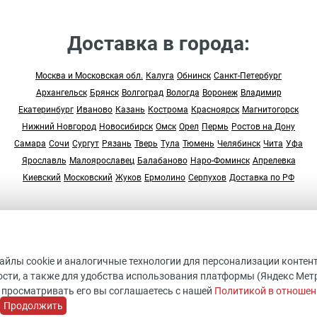
Доставка в города:
Москва и Московская обл.
Калуга
Обнинск
Санкт-Петербург
Архангельск
Брянск
Волгоград
Вологда
Воронеж
Владимир
Екатеринбург
Иваново
Казань
Кострома
Красноярск
Магнитогорск
Нижний Новгород
Новосибирск
Омск
Орел
Пермь
Ростов на Дону
Самара
Сочи
Сургут
Рязань
Тверь
Тула
Тюмень
Челябинск
Чита
Уфа
Ярославль
Малоярославец
Балабаново
Наро-Фоминск
Апрелевка
Киевский
Московский
Жуков
Ермолино
Серпухов
Доставка по РФ
© 2005-2026 “Студия Арт Дом”
ДАННЫЙ ИНТЕРНЕТ-САЙТ НОСИТ ИСКЛЮЧИТЕЛЬНО
файлы cookie и аналогичные технологии для персонализации контен
ИНФОРМАЦИОННЫХ ХАРАКТЕР И НЕ ЯВЛЯЕТСЯ ПУБЛИЧНО
сти, а также для удобства использования платформы (Яндекс Метрик
ОФЕРТОЙ, ОПРЕДЕЛЯЕМОЙ ПОЛОЖЕНИЯМИ СТАТЬИ 437
 просматривать его вы соглашаетесь с нашей
Политикой в отношен
ГРАЖДАНСКОГО КОДЕКСА
Продолжить