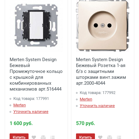
до подъезда;
менее 7000 рублей. -
300 рублей
Доставка до терминала Транспортной
Компании
-
(для Регионов)
Подробнее
Merten System Design
Merten System Design
Бежевый
Бежевый Розетка 1-ая
Промежуточное кольцо
б/з с защитными
с крышкой для
шторками винт.зажим
комбинированных
арт.2000-4044
механизмов арт.516444
Код товара: 177992
Код товара: 177991
Merten
Merten
Уточнить наличие
Уточнить наличие
1 600 руб.
570 руб.
Купить
Купить