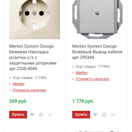
Доставка г. Москва -
650 рублей
( при
заказе на сумму от 2000 рублей до 4000
рублей)
Доставка по г. Калуге, заказ более 3000
рублей.
- Бесплатно
Merten System Design
Merten System Design
Доставка г. Калуга (самовывоз из офиса)
Бежевая Накладка
Бежевый Вывод кабеля
розетки с/з с
заказ менее 3000 рублей. -
арт.299344
100 рублей
.
защитными шторками
Код товара: 177963
арт.2330-4044
Акция: Доставка до: Малоярославец,
Merten
Код товара: 177962
Уточнить наличие
Обнинск, Балабаново -
Бесплатно
(при
Merten
заказе более 3000 рублей), до подъезда;
Уточнить наличие
менее 3000 рублей. -
300 рублей
269 руб.
1 778 руб.
Акция: Доставка до: Наро-Фоминск,
Купить
Купить
Апрелевка, п.Селятино, п.Московский -
Бесплатно
(при заказе более 7000 рублей),