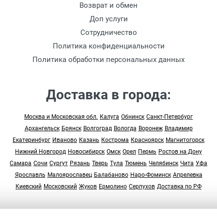
Возврат и обмен
Доп услуги
Сотрудничество
Политика конфиденциальности
Политика обработки персональных данных
Доставка в города:
Москва и Московская обл.
Калуга
Обнинск
Санкт-Петербург
Архангельск
Брянск
Волгоград
Вологда
Воронеж
Владимир
Екатеринбург
Иваново
Казань
Кострома
Красноярск
Магнитогорск
Нижний Новгород
Новосибирск
Омск
Орел
Пермь
Ростов на Дону
Самара
Сочи
Сургут
Рязань
Тверь
Тула
Тюмень
Челябинск
Чита
Уфа
Ярославль
Малоярославец
Балабаново
Наро-Фоминск
Апрелевка
Киевский
Московский
Жуков
Ермолино
Серпухов
Доставка по РФ