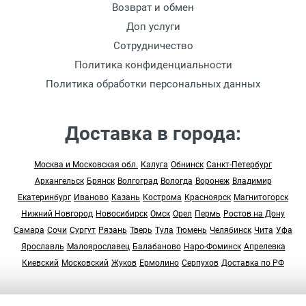
Возврат и обмен
Доп услуги
Сотрудничество
Политика конфиденциальности
Политика обработки персональных данных
Доставка в города:
Москва и Московская обл.
Калуга
Обнинск
Санкт-Петербург
Архангельск
Брянск
Волгоград
Вологда
Воронеж
Владимир
Екатеринбург
Иваново
Казань
Кострома
Красноярск
Магнитогорск
Нижний Новгород
Новосибирск
Омск
Орел
Пермь
Ростов на Дону
Самара
Сочи
Сургут
Рязань
Тверь
Тула
Тюмень
Челябинск
Чита
Уфа
Ярославль
Малоярославец
Балабаново
Наро-Фоминск
Апрелевка
Киевский
Московский
Жуков
Ермолино
Серпухов
Доставка по РФ