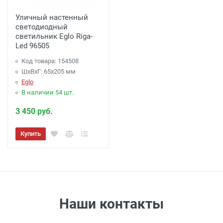
рублей)
Уличный настенный
светодиодный
Доставка по г. Калуге, заказ более 3000
светильник Eglo Riga-
Led 96505
рублей.
- Бесплатно
Доставка г. Калуга (самовывоз из офиса)
Код товара: 154508
ШхВхГ: 65x205 мм
заказ менее 3000 рублей. -
100 рублей
.
Eglo
В наличии 54 шт.
Акция: Доставка до: Малоярославец,
3 450 руб.
Обнинск, Балабаново -
Бесплатно
(при
заказе более 3000 рублей), до подъезда;
Купить
менее 3000 рублей. -
300 рублей
Акция: Доставка до: Наро-Фоминск,
Апрелевка, п.Селятино, п.Московский -
Бесплатно
(при заказе более 7000 рублей),
Наши контакты
до подъезда;
менее 7000 рублей. -
300 рублей