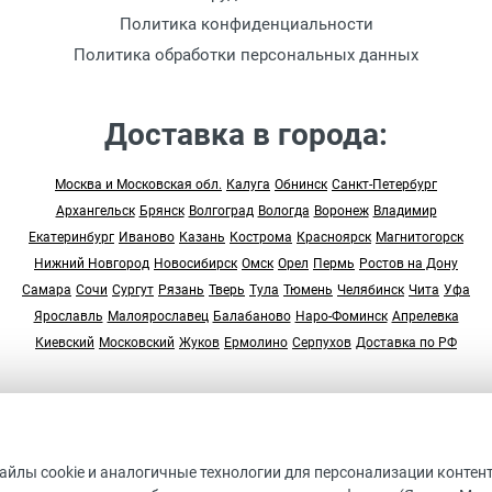
Политика конфиденциальности
Политика обработки персональных данных
Доставка в города:
Москва и Московская обл.
Калуга
Обнинск
Санкт-Петербург
Архангельск
Брянск
Волгоград
Вологда
Воронеж
Владимир
Екатеринбург
Иваново
Казань
Кострома
Красноярск
Магнитогорск
Нижний Новгород
Новосибирск
Омск
Орел
Пермь
Ростов на Дону
Самара
Сочи
Сургут
Рязань
Тверь
Тула
Тюмень
Челябинск
Чита
Уфа
Ярославль
Малоярославец
Балабаново
Наро-Фоминск
Апрелевка
Киевский
Московский
Жуков
Ермолино
Серпухов
Доставка по РФ
© 2005-2026 “Студия Арт Дом”
ДАННЫЙ ИНТЕРНЕТ-САЙТ НОСИТ ИСКЛЮЧИТЕЛЬНО
файлы cookie и аналогичные технологии для персонализации контен
ИНФОРМАЦИОННЫХ ХАРАКТЕР И НЕ ЯВЛЯЕТСЯ ПУБЛИЧНО