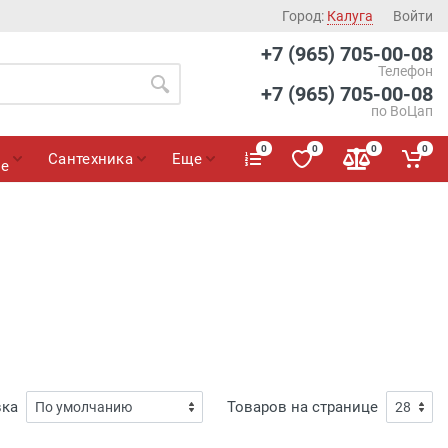
Город:
Калуга
Войти
+7 (965) 705-00-08
Телефон
+7 (965) 705-00-08
по ВоЦап
0
0
0
0
Сантехника
Еще
ие
вка
Товаров на странице