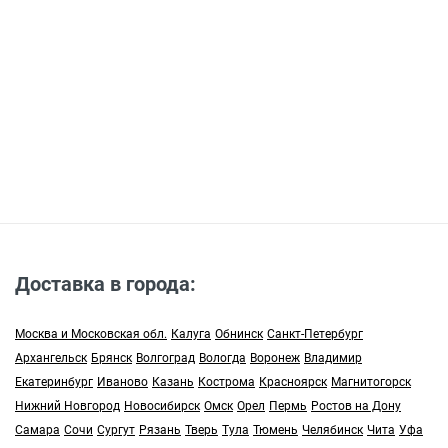
Доставка в города:
Москва и Московская обл.
Калуга
Обнинск
Санкт-Петербург
Архангельск
Брянск
Волгоград
Вологда
Воронеж
Владимир
Екатеринбург
Иваново
Казань
Кострома
Красноярск
Магнитогорск
Нижний Новгород
Новосибирск
Омск
Орел
Пермь
Ростов на Дону
Самара
Сочи
Сургут
Рязань
Тверь
Тула
Тюмень
Челябинск
Чита
Уфа