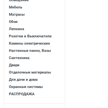
Освещение
Двери
Мебель
Отделочные материалы
Для дачи и дома
Матрасы
Охранные системы
Обои
РАСПРОДАЖА
Лепнина
Розетки и Выключатели
Камины электрические
Настенные панно, Вазы
Сантехника
Двери
Отделочные материалы
Для дачи и дома
Охранные системы
РАСПРОДАЖА