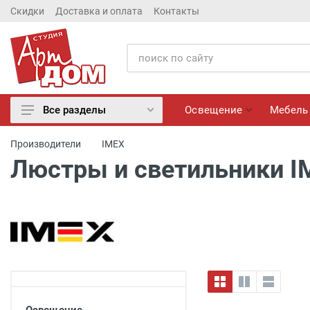
Скидки
Доставка и оплата
Контакты
Освещение
Мебель
Все разделы
Освещение
Производители
IMEX
Мебель
Люстры и светильники I
Матрасы
Обои
Лепнина
Розетки и Выключатели
Камины электрические
Настенные панно, Вазы
Сантехника