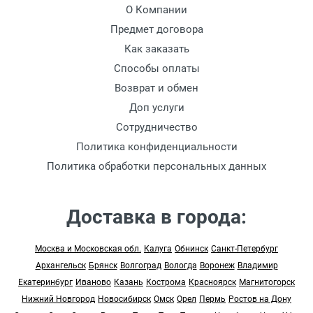
О Компании
Предмет договора
Как заказать
Способы оплаты
Возврат и обмен
Доп услуги
Сотрудничество
Политика конфиденциальности
Политика обработки персональных данных
Доставка в города:
Москва и Московская обл.
Калуга
Обнинск
Санкт-Петербург
Архангельск
Брянск
Волгоград
Вологда
Воронеж
Владимир
Екатеринбург
Иваново
Казань
Кострома
Красноярск
Магнитогорск
Нижний Новгород
Новосибирск
Омск
Орел
Пермь
Ростов на Дону