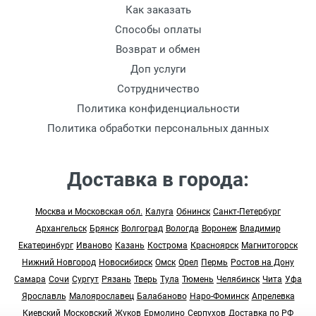
Как заказать
Способы оплаты
Возврат и обмен
Доп услуги
Сотрудничество
Политика конфиденциальности
Политика обработки персональных данных
Доставка в города:
Москва и Московская обл.
Калуга
Обнинск
Санкт-Петербург
Архангельск
Брянск
Волгоград
Вологда
Воронеж
Владимир
Екатеринбург
Иваново
Казань
Кострома
Красноярск
Магнитогорск
Нижний Новгород
Новосибирск
Омск
Орел
Пермь
Ростов на Дону
Самара
Сочи
Сургут
Рязань
Тверь
Тула
Тюмень
Челябинск
Чита
Уфа
Ярославль
Малоярославец
Балабаново
Наро-Фоминск
Апрелевка
Киевский
Московский
Жуков
Ермолино
Серпухов
Доставка по РФ