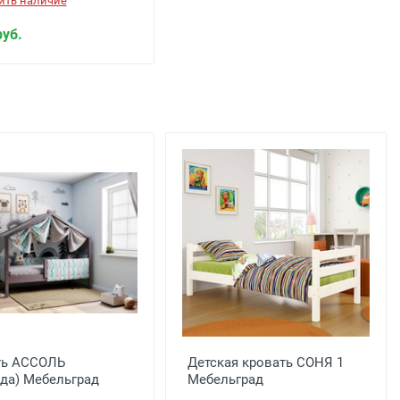
ить наличие
руб.
ть АССОЛЬ
Детская кровать СОНЯ 1
да) Мебельград
Мебельград