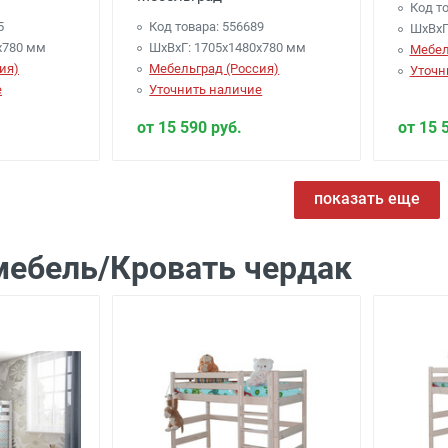
Код то
5
Код товара: 556689
ШхВхГ
х780 мм
ШхВхГ: 1705х1480х780 мм
Мебел
ия)
Мебельград (Россия)
Уточн
е
Уточнить наличие
от 15 590 руб.
от 15 
показать еще
мебель/Кровать чердак