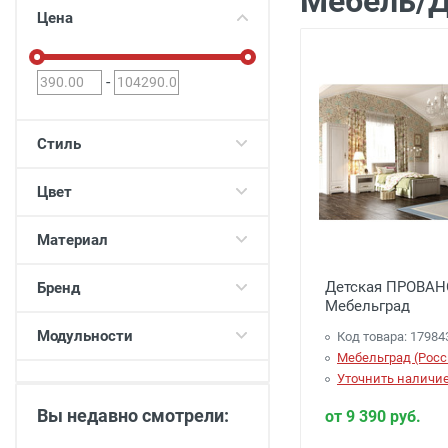
Мебель/Д
Двери
Цена
Отделочные материалы
Для дачи и дома
-
Охранные системы
РАСПРОДАЖА
Стиль
Цвет
Материал
Детская ПРОВАН
Бренд
Мебельград
Модульности
Код товара: 17984
Мебельград (Росс
Уточнить наличи
Вы недавно смотрели:
от 9 390 руб.