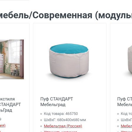
мебель/Современная (модуль
екстиля
Пуф СТАНДАРТ
Пуф С
 СТАНДАРТ
Мебельград
Мебел
ьГрад
Код товара: 465750
Код то
9
ШхВхГ: 680х400х680 мм
ШхВхГ
ия)
Мебельград (Россия)
Мебел
е