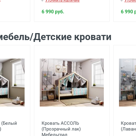
Уточнить наличие
Уточн
6 990 руб.
6 990 
мебель/Детские кровати
 (Белый
Кровать АССОЛЬ
Крова
)
(Прозрачный лак)
(Лаван
Мебельград