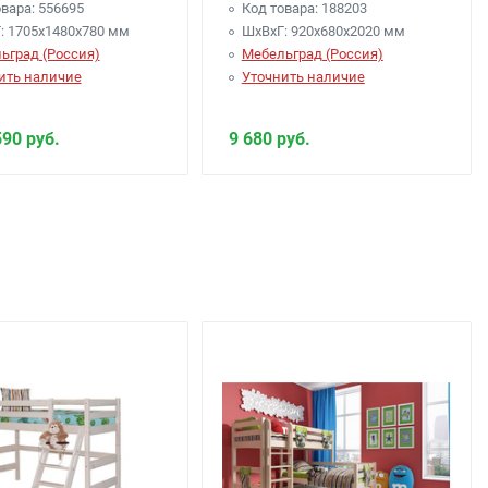
вара: 556695
Код товара: 188203
: 1705х1480х780 мм
ШхВхГ: 920х680х2020 мм
ьград (Россия)
Мебельград (Россия)
ить наличие
Уточнить наличие
590 руб.
9 680 руб.