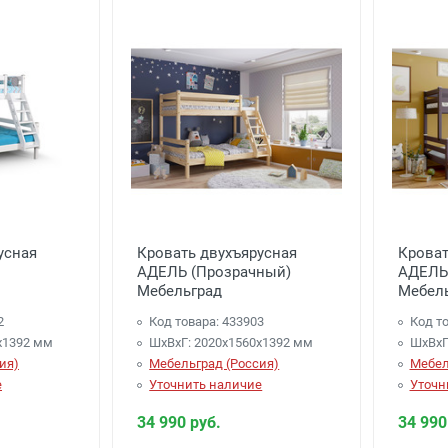
усная
Кровать двухъярусная
Кроват
АДЕЛЬ (Прозрачный)
АДЕЛЬ 
Мебельград
Мебел
2
Код товара: 433903
Код то
х1392 мм
ШхВхГ: 2020х1560х1392 мм
ШхВхГ
ия)
Мебельград (Россия)
Мебел
е
Уточнить наличие
Уточн
34 990 руб.
34 990