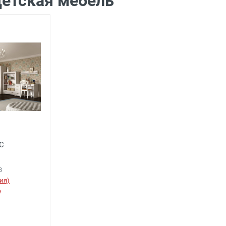
етская мебель
С
3
ия)
е