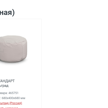
ная)
ТАНДАРТ
ьград
вара: 465751
: 680х400х680 мм
ьград (Россия)