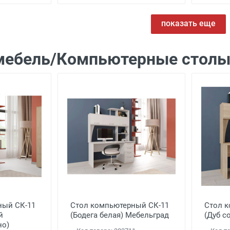
показать еще
мебель/Компьютерные стол
ный СК-11
Стол компьютерный СК-11
Стол к
й
(Бодега белая) Мебельград
(Дуб с
но)