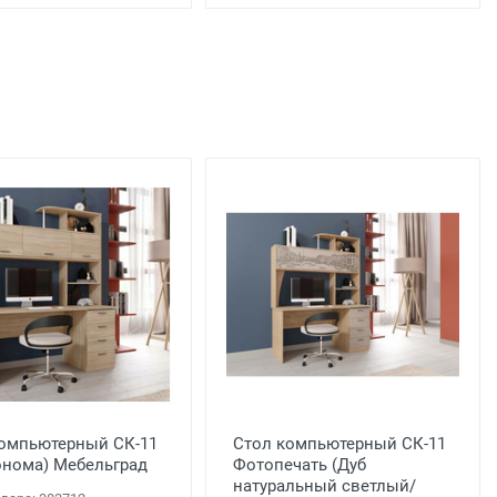
ы
омпьютерный СК-11
Стол компьютерный СК-11
онома) Мебельград
Фотопечать (Дуб
натуральный светлый/