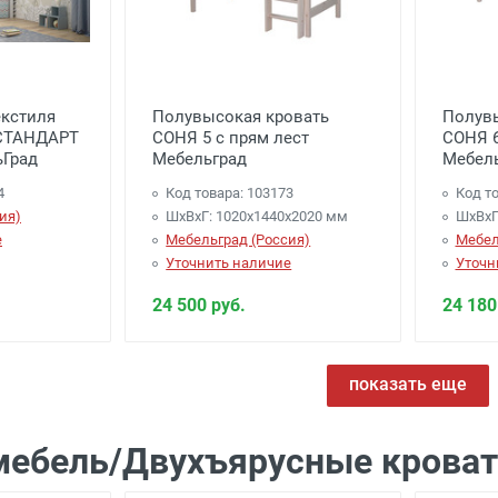
екстиля
Полувысокая кровать
Полувы
 СТАНДАРТ
СОНЯ 5 с прям лест
СОНЯ 6
ьГрад
Мебельград
Мебел
4
Код товара: 103173
Код то
ия)
ШхВхГ: 1020х1440х2020 мм
ШхВхГ
е
Мебельград (Россия)
Мебел
Уточнить наличие
Уточн
24 500 руб.
24 180
показать еще
мебель/Двухъярусные крова