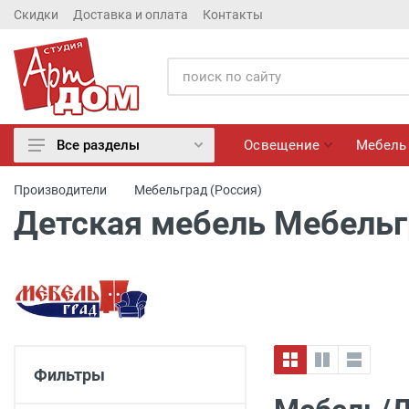
Скидки
Доставка и оплата
Контакты
Освещение
Мебель
Все разделы
Освещение
Производители
Мебельград (Россия)
Мебель
Детская мебель Мебельг
Матрасы
Обои
Лепнина
Розетки и Выключатели
Камины электрические
Настенные панно, Вазы
Фильтры
Сантехника