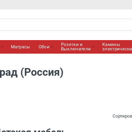
Розетки и
Камины
Матрасы
Обои
Выключатели
электрическ
рад (Россия)
Сортиро