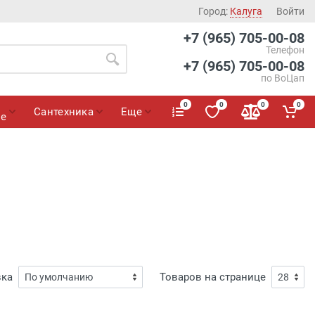
Город:
Калуга
Войти
+7 (965) 705-00-08
Телефон
+7 (965) 705-00-08
по ВоЦап
0
0
0
0
Сантехника
Еще
ие
вка
Товаров на странице