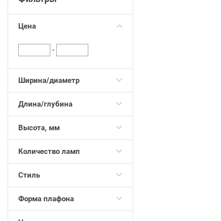
Двери
Отделочные материалы
Цена
Для дачи и дома
Охранные системы
-
РАСПРОДАЖА
Ширина/диаметр
Длина/глубина
Высота, мм
Количество ламп
Стиль
Форма плафона