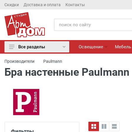
Скидки
Доставка и оплата
Контакты
Освещение
Мебель
Все разделы
Освещение
Производители
Paulmann
Мебель
Бра настенные Paulmann 
Матрасы
Обои
Лепнина
Розетки и Выключатели
Камины электрические
Настенные панно, Вазы
Сантехника
Фильтры