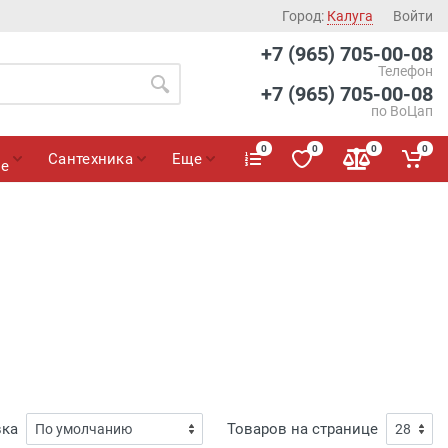
Город:
Калуга
Войти
+7 (965) 705-00-08
Телефон
+7 (965) 705-00-08
по ВоЦап
0
0
0
0
Сантехника
Еще
ие
вка
Товаров на странице