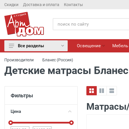
Скидки
Доставка и оплата
Контакты
Освещение
Мебель
Все разделы
Освещение
Производители
Бланес (Россия)
Мебель
Детские матрасы Бланес
Матрасы
Обои
Лепнина
Фильтры
Розетки и Выключатели
Матрасы/
Камины электрические
Цена
Настенные панно, Вазы
Сантехника