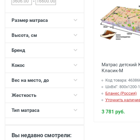
-
Двери
Отделочные материалы
Для дачи и дома
Размер матраса
Охранные системы
Высота, см
РАСПРОДАЖА
Бренд
Матрас детский 
Кокос
Класик-М
Вес на место, до
Код товара: 46386
ШхВхГ: 800х1200-
Бланес (Россия)
Жесткость
Уточнить наличи
Тип матраса
3 781 руб.
Вы недавно смотрели: