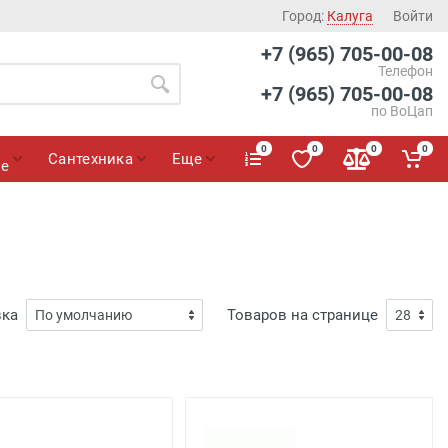
Город:
Калуга
Войти
+7 (965) 705-00-08
Телефон
+7 (965) 705-00-08
по ВоЦап
0
0
0
0
Сантехника
Еще
ие
вка
Товаров на странице