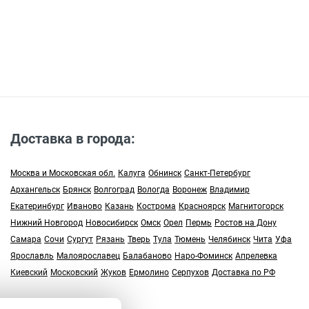
Доставка в города:
Москва и Московская обл.
Калуга
Обнинск
Санкт-Петербург
Архангельск
Брянск
Волгоград
Вологда
Воронеж
Владимир
Екатеринбург
Иваново
Казань
Кострома
Красноярск
Магнитогорск
Нижний Новгород
Новосибирск
Омск
Орел
Пермь
Ростов на Дону
Самара
Сочи
Сургут
Рязань
Тверь
Тула
Тюмень
Челябинск
Чита
Уфа
Ярославль
Малоярославец
Балабаново
Наро-Фоминск
Апрелевка
Киевский
Московский
Жуков
Ермолино
Серпухов
Доставка по РФ