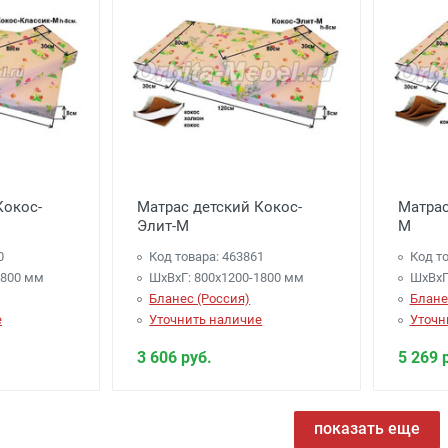
Кокос-
Матрас детский Кокос-
Матрас
Элит-М
М
0
Код товара: 463861
Код то
1800 мм
ШхВхГ: 800х1200-1800 мм
ШхВхГ
Бланес (Россия)
Блане
е
Уточнить наличие
Уточн
3 606 руб.
5 269 
показать еще