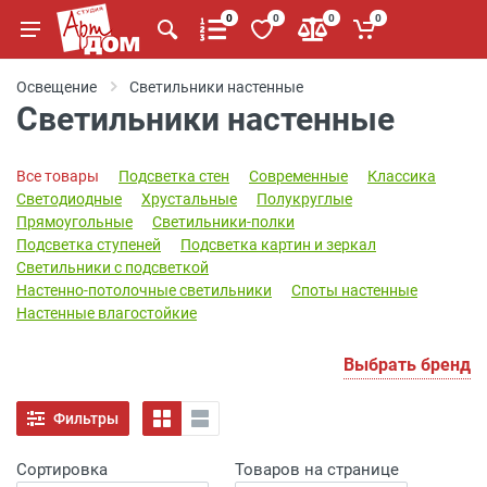
0
0
0
0
Освещение
Светильники настенные
Cветильники настенные
Все товары
Подсветка стен
Современные
Классика
Светодиодные
Хрустальные
Полукруглые
Прямоугольные
Светильники-полки
Подсветка ступеней
Подсветка картин и зеркал
Светильники с подсветкой
Настенно-потолочные светильники
Споты настенные
Настенные влагостойкие
Выбрать бренд
Фильтры
Сортировка
Товаров на странице