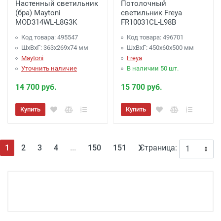
Настенный светильник
Потолочный
(бра) Maytoni
светильник Freya
MOD314WL-L8G3K
FR10031CL-L98B
Код товара: 495547
Код товара: 496701
ШхВхГ: 363x269x74 мм
ШхВхГ: 450x60x500 мм
Maytoni
Freya
Уточнить наличие
В наличии 50 шт.
14 700 руб.
15 700 руб.
Купить
Купить
(текущая)
1
2
3
4
...
150
151
Страница: